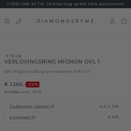
TIJDELIJKE ACTIE: 20% korting op het hele assortiment
Terug
VERLOVINGSRING MIGNON OVL 1
585 witgoud
Lab-grown diamant 0.80 crt
/
€ 1.260,-
-20
%
€ 1.575,-
excl. BTW
Traditionele juwelier
:
ca.
€ 2.199,-
U bespaart
:
€ 939,-