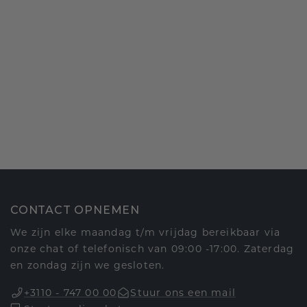
CONTACT OPNEMEN
We zijn elke maandag t/m vrijdag bereikbaar via
onze chat of telefonisch van 09:00 -17:00. Zaterdag
en zondag zijn we gesloten.
+3110 - 747 00 00
Stuur ons een mail