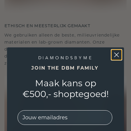
ETHISCH EN MEESTERLIJK GEMAAKT
We gebruiken alleen de beste, milieuvriendelijke
materialen en lab-grown diamanten. Onze
deskundige goudsmeden combineren
duurzaamheid met ongeëvenaard vakmanschap,
zodat je sieraden zowel ethisch als prachtig zijn.
JOIN THE DBM FAMILY
Maak kans op
€500,- shoptegoed!
EMail