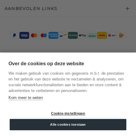
AANBEVOLEN LINKS
Trustpilot
Over de cookies op deze website
We maken gebruik van cookies om gegevens m.b.t. de prestaties
en het gebruik van deze website te verzamelen & analyseren, om
sociale netwerkfunctionaliteiten aan te bieden en onze content &
advertenties te verbeteren en personaliseren.
Kom meer te weten
Cookie-instellingen
©
2026
.
DiamondsByMe
Alle cookies toestaan
Privacy
Algemene voorwaarden