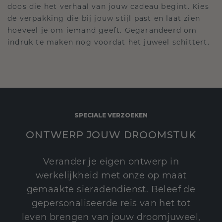
doos die het verhaal van jouw cadeau begint. Kies
de verpakking die bij jouw stijl past en laat zien
hoeveel je om iemand geeft. Gegarandeerd om
indruk te maken nog voordat het juweel schittert.
SPECIALE VERZOEKEN
ONTWERP JOUW DROOMSTUK
Verander je eigen ontwerp in
werkelijkheid met onze op maat
gemaakte sieradendienst. Beleef de
gepersonaliseerde reis van het tot
leven brengen van jouw droomjuweel,