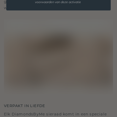
gekoesterde momenten, bedoeld om voor altijd te
voorwaarden van deze activatie
worden gedragen en gekoesterd.
VERPAKT IN LIEFDE
Elk DiamondsByMe sieraad komt in een speciale