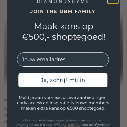
JOIN THE DBM FAMILY
Maak kans op
€500,- shoptegoed!
EMail
Ja, schrijf mij in
Meld je aan voor exclusieve aanbiedingen,
ONTWORPEN VOOR VERBINDING
early access en inspiratie. Nieuwe members
maken extra kans op €500 shoptegoed.
Onze ontwerpfilosofie is gericht op verbinding,
met elk stuk ontworpen om de tand des tijds te
Door je in te schrijven, geef je toestemming tot het
doorstaan. Het wordt jouw symbool van liefde en
ontvangen van e-mailmarketing.
Klik hie
r
voor de algemene