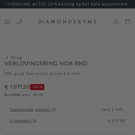
TIJDELIJKE ACTIE: 20% korting op het hele assortiment
Terug
VERLOVINGSRING NOA RND
585 goud
Toermalijn groen 6.8 mm
/
€ 1.071,20
-20
%
€ 1.339,-
excl. BTW
Traditionele juwelier
:
ca.
€ 1.745,-
U bespaart
:
€ 673,80