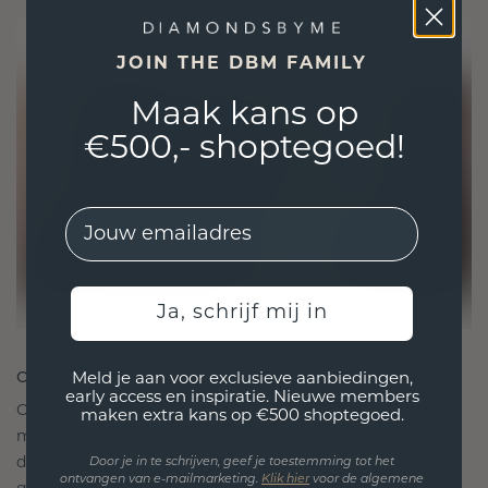
JOIN THE DBM FAMILY
Maak kans op
€500,- shoptegoed!
EMail
Ja, schrijf mij in
ONTWORPEN VOOR VERBINDING
Meld je aan voor exclusieve aanbiedingen,
early access en inspiratie. Nieuwe members
Onze ontwerpfilosofie is gericht op verbinding,
maken extra kans op €500 shoptegoed.
met elk stuk ontworpen om de tand des tijds te
doorstaan. Het wordt jouw symbool van liefde en
Door je in te schrijven, geef je toestemming tot het
ontvangen van e-mailmarketing.
Klik hie
r
voor de algemene