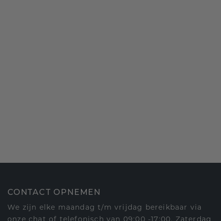
CONTACT OPNEMEN
We zijn elke maandag t/m vrijdag bereikbaar via
onze chat of telefonisch van 09:00 -17:00. Zaterdag