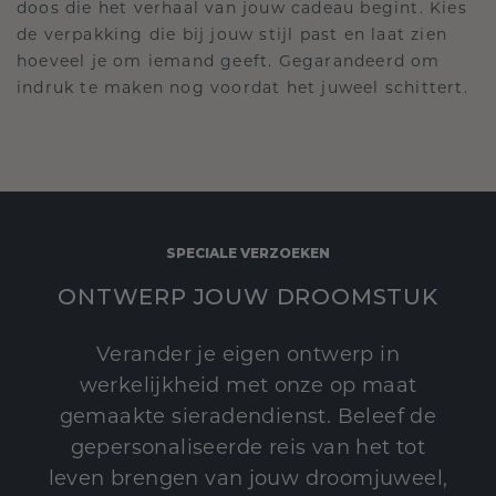
doos die het verhaal van jouw cadeau begint. Kies
de verpakking die bij jouw stijl past en laat zien
hoeveel je om iemand geeft. Gegarandeerd om
indruk te maken nog voordat het juweel schittert.
SPECIALE VERZOEKEN
ONTWERP JOUW DROOMSTUK
Verander je eigen ontwerp in
werkelijkheid met onze op maat
gemaakte sieradendienst. Beleef de
gepersonaliseerde reis van het tot
leven brengen van jouw droomjuweel,