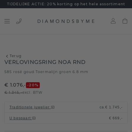
TIJDELIJKE ACTIE: 20% korting op het hele assortiment
Terug
VERLOVINGSRING NOA RND
585 rosé goud
Toermalijn groen 6.8 mm
/
€ 1.076,-
-20
%
€ 1.345,-
excl. BTW
Traditionele juwelier
:
ca.
€ 1.745,-
U bespaart
:
€ 669,-