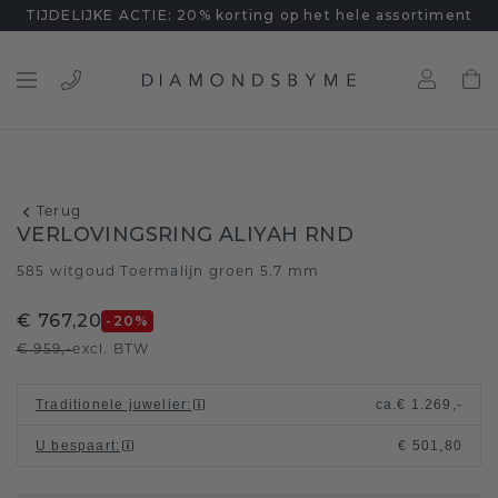
TIJDELIJKE ACTIE: 20% korting op het hele assortiment
Terug
VERLOVINGSRING ALIYAH RND
585 witgoud
Toermalijn groen 5.7 mm
/
€ 767,20
-20
%
€ 959,-
excl. BTW
Traditionele juwelier
:
ca.
€ 1.269,-
U bespaart
:
€ 501,80