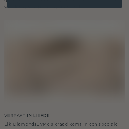
gekoesterde momenten, bedoeld om voor altijd te
worden gedragen en gekoesterd.
VERPAKT IN LIEFDE
Elk DiamondsByMe sieraad komt in een speciale