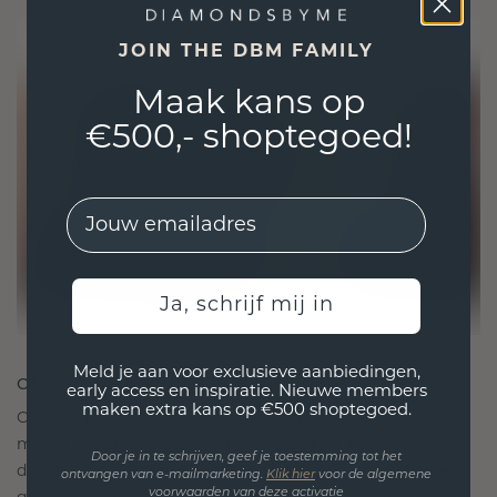
JOIN THE DBM FAMILY
Maak kans op
€500,- shoptegoed!
EMail
Ja, schrijf mij in
Meld je aan voor exclusieve aanbiedingen,
ONTWORPEN VOOR VERBINDING
early access en inspiratie. Nieuwe members
maken extra kans op €500 shoptegoed.
Onze ontwerpfilosofie is gericht op verbinding,
met elk stuk ontworpen om de tand des tijds te
Door je in te schrijven, geef je toestemming tot het
doorstaan. Het wordt jouw symbool van liefde en
ontvangen van e-mailmarketing.
Klik hie
r
voor de algemene
voorwaarden van deze activatie