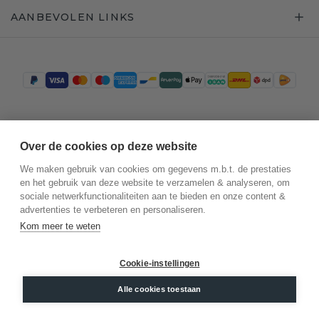
AANBEVOLEN LINKS
Trustpilot
Over de cookies op deze website
We maken gebruik van cookies om gegevens m.b.t. de prestaties
en het gebruik van deze website te verzamelen & analyseren, om
sociale netwerkfunctionaliteiten aan te bieden en onze content &
advertenties te verbeteren en personaliseren.
Kom meer te weten
Cookie-instellingen
©
2026
.
DiamondsByMe
Alle cookies toestaan
Privacy
Algemene voorwaarden