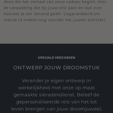
doos die het verhaal van jouw cadeau begint. Kies
de verpakking die bij jouw stijl past en laat zien
hoeveel je om iemand geeft. Gegarandeerd om
indruk te maken nog voordat het juweel schittert.
SPECIALE VERZOEKEN
ONTWERP JOUW DROOMSTUK
Verander je eigen ontwerp in
werkelijkheid met onze op maat
gemaakte sieradendienst. Beleef de
gepersonaliseerde reis van het tot
leven brengen van jouw droomjuweel,