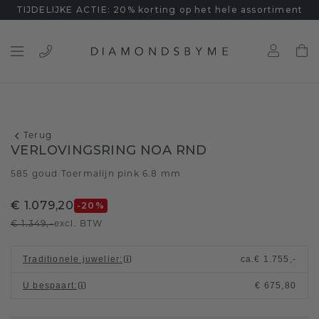
TIJDELIJKE ACTIE: 20% korting op het hele assortiment
Terug
VERLOVINGSRING NOA RND
585 goud
Toermalijn pink 6.8 mm
/
€ 1.079,20
-20
%
€ 1.349,-
excl. BTW
Traditionele juwelier
:
ca.
€ 1.755,-
U bespaart
:
€ 675,80