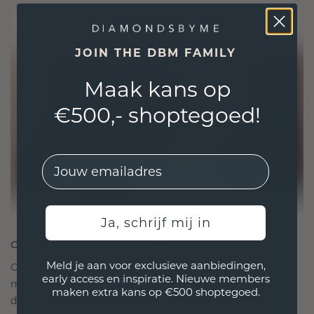
JOIN THE DBM FAMILY
Maak kans op
€500,- shoptegoed!
EMail
Ja, schrijf mij in
ONTWORPEN VOOR VERBINDING
Meld je aan voor exclusieve aanbiedingen,
Onze ontwerpfilosofie is gericht op verbinding,
early access en inspiratie. Nieuwe members
met elk stuk ontworpen om de tand des tijds te
maken extra kans op €500 shoptegoed.
doorstaan. Het wordt jouw symbool van liefde en