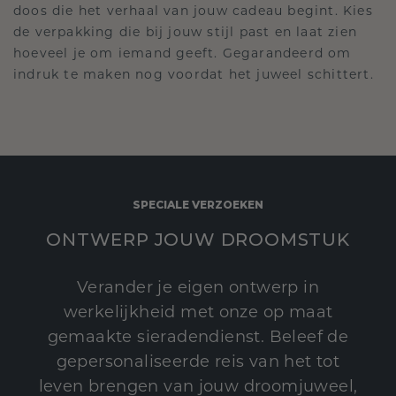
doos die het verhaal van jouw cadeau begint. Kies
de verpakking die bij jouw stijl past en laat zien
hoeveel je om iemand geeft. Gegarandeerd om
indruk te maken nog voordat het juweel schittert.
SPECIALE VERZOEKEN
ONTWERP JOUW DROOMSTUK
Verander je eigen ontwerp in
werkelijkheid met onze op maat
gemaakte sieradendienst. Beleef de
gepersonaliseerde reis van het tot
leven brengen van jouw droomjuweel,