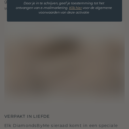
gekoesterde momenten, bedoeld om voor altijd te
Door je in te schrijven, geef je toestemming tot het
worden gedragen en gekoesterd.
ontvangen van e-mailmarketing.
Klik hie
r
voor de algemene
voorwaarden van deze activatie
VERPAKT IN LIEFDE
Elk DiamondsByMe sieraad komt in een speciale