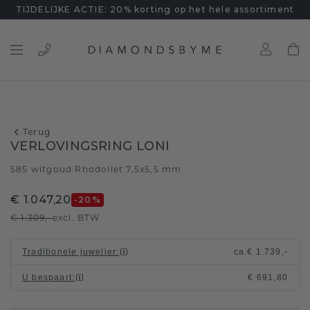
TIJDELIJKE ACTIE: 20% korting op het hele assortiment
Terug
VERLOVINGSRING LONI
585 witgoud
Rhodoliet 7,5x5,5 mm
/
€ 1.047,20
-20
%
€ 1.309,-
excl. BTW
Traditionele juwelier
:
ca.
€ 1.739,-
U bespaart
:
€ 691,80