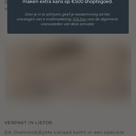
maken extra kans op €500 shoptegoed.
gekoesterde momenten, bedoeld om voor altijd te
worden gedragen en gekoesterd.
Door je in te schrijven, geef je toestemming tot het
ontvangen van e-mailmarketing.
Klik hie
r
voor de algemene
voorwaarden van deze activatie
VERPAKT IN LIEFDE
Elk DiamondsByMe sieraad komt in een speciale