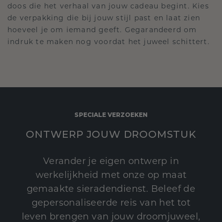
doos die het verhaal van jouw cadeau begint. Kies
de verpakking die bij jouw stijl past en laat zien
hoeveel je om iemand geeft. Gegarandeerd om
indruk te maken nog voordat het juweel schittert.
SPECIALE VERZOEKEN
ONTWERP JOUW DROOMSTUK
Verander je eigen ontwerp in
werkelijkheid met onze op maat
gemaakte sieradendienst. Beleef de
gepersonaliseerde reis van het tot
leven brengen van jouw droomjuweel,