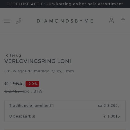
TIJDELIJKE ACTIE: 20% korting op het hele assortiment
Terug
VERLOVINGSRING LONI
585 witgoud
Smaragd 7,5x5,5 mm
/
€ 1.964,-
-20
%
€ 2.455,-
excl. BTW
Traditionele juwelier
:
ca.
€ 3.265,-
U bespaart
:
€ 1.301,-