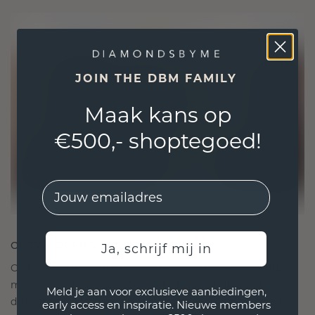
JOIN THE DBM FAMILY
Maak kans op
€500,- shoptegoed!
EMail
ONTWORPEN VOOR VERBINDING
Ja, schrijf mij in
Onze ontwerpfilosofie is gericht op verbinding,
met elk stuk ontworpen om de tand des tijds te
Meld je aan voor exclusieve aanbiedingen,
doorstaan. Het wordt jouw symbool van liefde en
early access en inspiratie. Nieuwe members