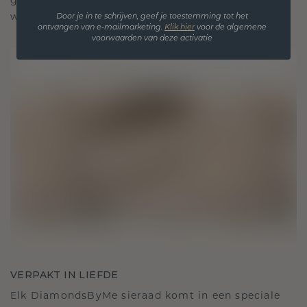
gekoesterde momenten, bedoeld om voor altijd te
worden gedragen en gekoesterd.
Door je in te schrijven, geef je toestemming tot het
ontvangen van e-mailmarketing.
Klik hie
r
voor de algemene
voorwaarden van deze activatie
VERPAKT IN LIEFDE
Elk DiamondsByMe sieraad komt in een speciale