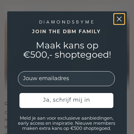
JOIN THE DBM FAMILY
Maak kans op
€500,- shoptegoed!
EMail
Ja, schrijf mij in
ONTWORPEN VOOR VERBINDING
Onze ontwerpfilosofie is gericht op verbinding,
Meld je aan voor exclusieve aanbiedingen,
met elk stuk ontworpen om de tand des tijds te
early access en inspiratie. Nieuwe members
doorstaan. Het wordt jouw symbool van liefde en
maken extra kans op €500 shoptegoed.