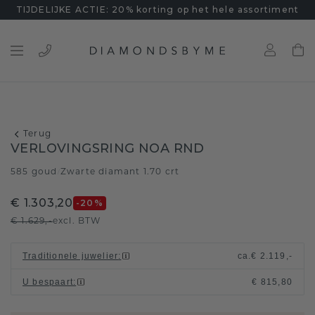
TIJDELIJKE ACTIE: 20% korting op het hele assortiment
Terug
VERLOVINGSRING NOA RND
585 goud
Zwarte diamant 1.70 crt
/
€ 1.303,20
-20
%
€ 1.629,-
excl. BTW
Traditionele juwelier
:
ca.
€ 2.119,-
U bespaart
:
€ 815,80