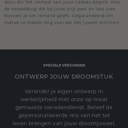
doos die het verhaal van jouw cadeau begint. Kies
de verpakking die bij jouw stijl past en laat zien
hoeveel je om iemand geeft. Gegarandeerd om
indruk te maken nog voordat het juweel schittert.
SPECIALE VERZOEKEN
ONTWERP JOUW DROOMSTUK
Verander je eigen ontwerp in
werkelijkheid met onze op maat
gemaakte sieradendienst. Beleef de
gepersonaliseerde reis van het tot
leven brengen van jouw droomjuweel,