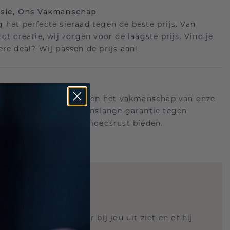
isie, Ons Vakmanschap
 het perfecte sieraad tegen de beste prijs. Van
ot creatie, wij zorgen voor de laagste prijs. Vind je
ere deal? Wij passen de prijs aan!
ange garantie
an achter de kwaliteit en het vakmanschap van onze
n. Daarom: gratis levenslange garantie tegen
n die u voor altijd gemoedsrust bieden.
STIC REPLICA
 weten hoe deze ring er bij jou uit ziet en of hij