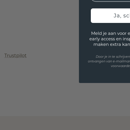
Ja, sc
Meld je aan voor 
early access en in
maken extra kan
Trustpilot
Door je in te schrijv
ontvangen van e-mailmar
voorwaarden