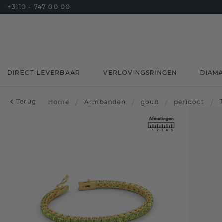
+3110 - 747 00 00
DIRECT LEVERBAAR
VERLOVINGSRINGEN
DIAM
Terug
Home
/
Armbanden
/
goud
/
peridoot
/