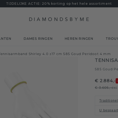
TIJDELIJKE ACTIE: 20% korting op het hele assortiment
ANTEN
DAMES RINGEN
HEREN RINGEN
TROU
Tennisarmband Shirley 4.0 ±17 cm 585 Goud Peridoot 4 mm
TENNISA
585 Goud
P
/
€ 2.884,-
€ 3.605,-
exc
Traditione
U bespaar