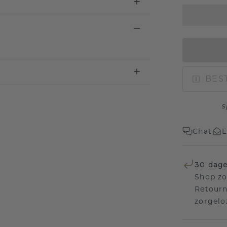
BEST
s
Chat
E
30 dage
Shop zo
Retourn
zorgelo