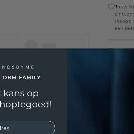
Jouw V
Ontvang
inkoop t
een bet
Levensl
Wij sta
sierade
defecte
E DBM FAMILY
 kans op
shoptegoed!
UNIEK
!
3D PLA
Wil jij