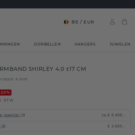
BE
/
EUR
WRINGEN
OORBELLEN
HANGERS
JUWELEN
RMBAND SHIRLEY 4.0 ±17 CM
eridoot 4 mm
-20
%
l. BTW
le juwelier
:
ca.
€ 6.489,-
t
:
€ 3.605,-