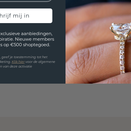
past? 
hrijf mij in
exclusieve aanbiedingen,
spiratie. Nieuwe members
s op €500 shoptegoed.
en, geef je toestemming tot het
keting.
Klik hie
r
voor de algemene
 van deze activatie