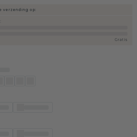
 verzending op:
d
:
Gratis