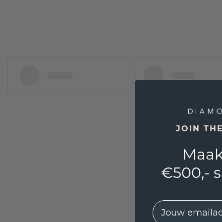
JOIN TH
Maak
€500,- 
EMail