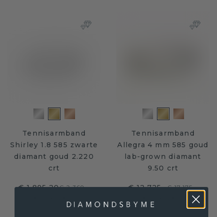
Tennisarmband
Tennisarmband
Shirley 1.8 585 zwarte
Allegra 4 mm 585 goud
diamant goud 2.220
lab-grown diamant
crt
9.50 crt
€ 1.895,20
€ 12.725,-
€ 2.369,-
€ 17.175,-
Excl. Tax & BTW
Excl. Tax & BTW