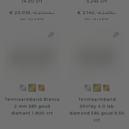
14.00 crt
3.245 crt
€ 20.035,-
€ 2.140,-
€ 27.045,-
€ 2.675,-
Excl. Tax & BTW
Excl. Tax & BTW
Tennisarmband Bianca
Tennisarmband
2 mm 585 goud
Shirley 4.0 lab
diamant 1.800 crt
diamond 585 goud 9.50
crt