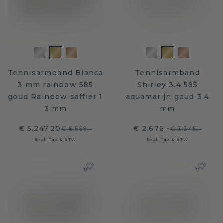
Tennisarmband Bianca
Tennisarmband
3 mm rainbow 585
Shirley 3.4 585
goud Rainbow saffier 1
aquamarijn goud 3.4
3 mm
mm
€ 5.247,20
€ 2.676,-
€ 6.559,-
€ 3.345,-
Excl. Tax & BTW
Excl. Tax & BTW