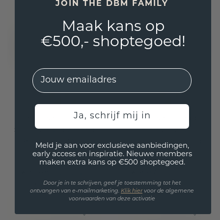
JOIN THE DBM FAMILY
Maak kans op
€500,- shoptegoed!
EMail
Ja, schrijf mij in
Tennisarmband
Tennisarmband
Shirley 3.0 diamond
Shirley 4.2 lab
585 goud 4.70 crt
diamond 585 goud
Meld je aan voor exclusieve aanbiedingen,
11.10 crt
early access en inspiratie. Nieuwe members
maken extra kans op €500 shoptegoed.
€ 6.380,-
€ 8.975,-
€ 7.975,-
€ 16.149,-
Door je in te schrijven, geef je toestemming tot het
Excl. Tax & BTW
Excl. Tax & BTW
ontvangen van e-mailmarketing.
Klik hie
r
voor de algemene
voorwaarden van deze activatie