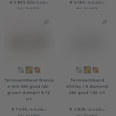
€ 5.863,20
€ 4.164,-
€ 7.329,-
€ 5.205,-
Excl. Tax & BTW
Excl. Tax & BTW
Tennisarmband Bianca
Tennisarmband
4 mm 585 goud lab-
Shirley 1.8 diamond
grown diamant 8.75
585 goud 1.85 crt
crt
€ 7.436,-
€ 2.828,-
€ 9.295,-
€ 3.535,-
Excl. Tax & BTW
Excl. Tax & BTW