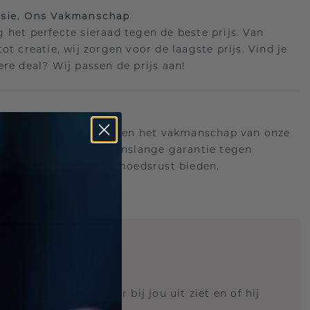
isie, Ons Vakmanschap
 het perfecte sieraad tegen de beste prijs. Van
ot creatie, wij zorgen voor de laagste prijs. Vind je
ere deal? Wij passen de prijs aan!
ange garantie
an achter de kwaliteit en het vakmanschap van onze
n. Daarom: gratis levenslange garantie tegen
n die u voor altijd gemoedsrust bieden.
STIC REPLICA
 weten hoe deze ring er bij jou uit ziet en of hij