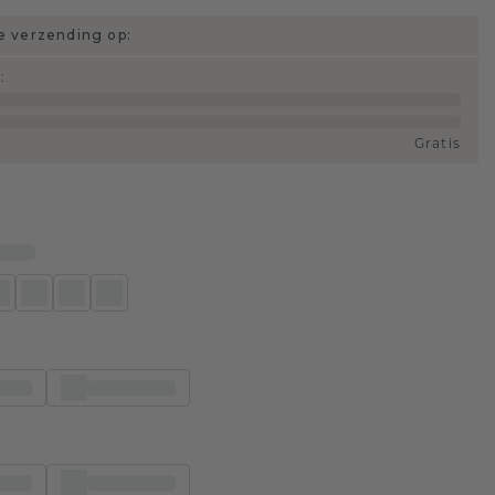
 verzending op:
d
:
Gratis