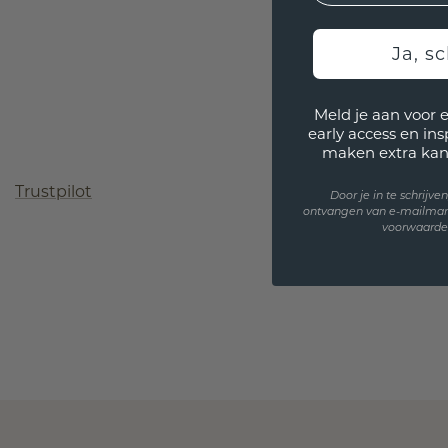
Ja, sc
Meld je aan voor 
early access en in
maken extra kan
Trustpilot
Door je in te schrijv
ontvangen van e-mailmar
voorwaarden