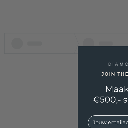
JOIN TH
Maak
€500,- 
EMail