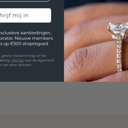
past? 
hrijf mij in
exclusieve aanbiedingen,
spiratie. Nieuwe members
s op €500 shoptegoed.
en, geef je toestemming tot het
keting.
Klik hie
r
voor de algemene
 van deze activatie