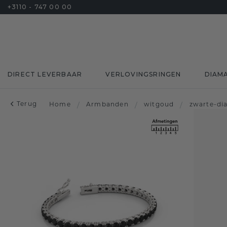
+3110 - 747 00 00
DIRECT LEVERBAAR
VERLOVINGSRINGEN
DIAM
Terug
Home
/
Armbanden
/
witgoud
/
zwarte-di