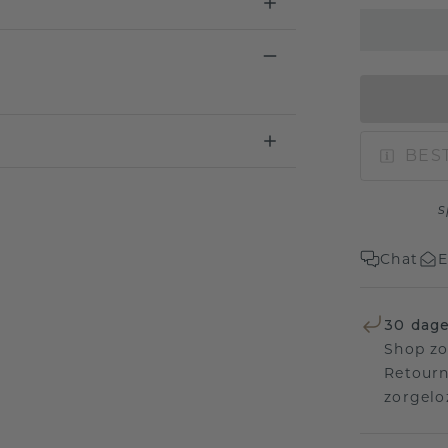
BEST
s
Chat
E
30 dage
Shop zo
Retourn
zorgelo