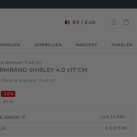
BE
/
EUR
WRINGEN
OORBELLEN
HANGERS
JUWELEN
e diamant 11.40 crt
RMBAND SHIRLEY 4.0 ±17 CM
d
Zwarte diamant 11.40 crt
/
0
-20
%
l. BTW
le juwelier
:
ca.
€ 11.839,-
t
:
€ 6.575,80