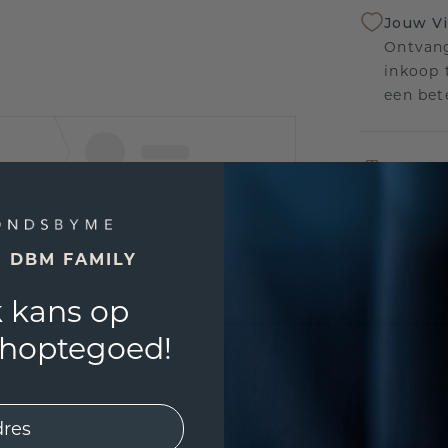
Jouw V
Ontvang
inkoop t
een bet
Levensl
Wij sta
sierade
defecte
E DBM FAMILY
 kans op
shoptegoed!
UNIEK
!
3D PLA
Wil jij