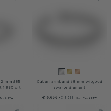
 2 mm 585
Cuban armband ±8 mm witgoud
 1.980 crt
zwarte diamant
€ 6.636,-
€ 8.295,-
 Tax & BTW
Excl. Tax & BTW