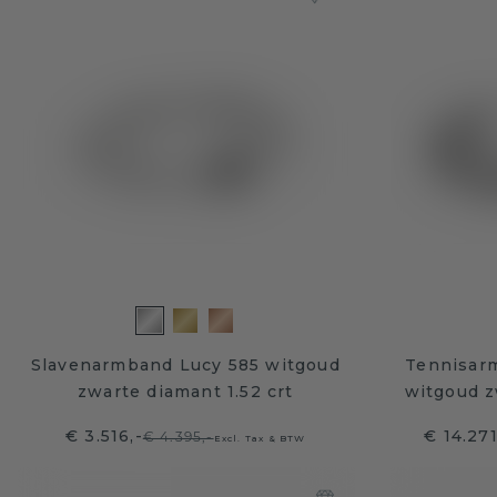
Slavenarmband Lucy 585 witgoud
Tennisar
zwarte diamant 1.52 crt
witgoud z
€ 3.516,-
€ 14.27
€ 4.395,-
Excl. Tax & BTW