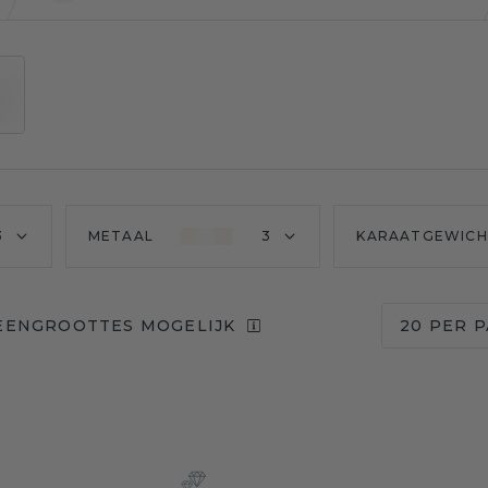
3
METAAL
3
KARAATGEWICH
EENGROOTTES MOGELIJK
20 PER 