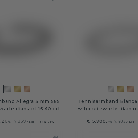
mband Allegra 5 mm 585
Tennisarmband Bianca
warte diamant 15.40 crt
witgoud zwarte diamant
1,20
€ 5.988,-
€ 17.839,-
€ 7.485,-
Excl. Tax & BTW
Excl.