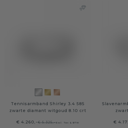
Tennisarmband Shirley 3.4 585
Slavenarm
zwarte diamant witgoud 8.10 crt
zwart
€ 4.260,-
€ 4.17
€ 5.325,-
Excl. Tax & BTW