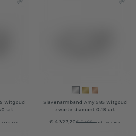
5 witgoud
Slavenarmband Amy 585 witgoud
30 crt
zwarte diamant 0.18 crt
€ 4.327,20
€ 5.409,-
l. Tax & BTW
Excl. Tax & BTW