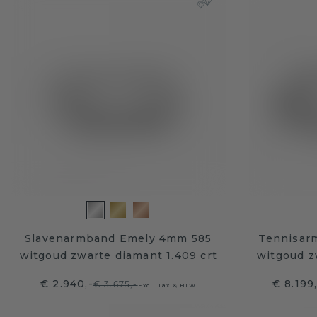
Slavenarmband Emely 4mm 585
Tennisar
witgoud zwarte diamant 1.409 crt
witgoud z
€ 2.940,-
€ 8.199
€ 3.675,-
Excl. Tax & BTW