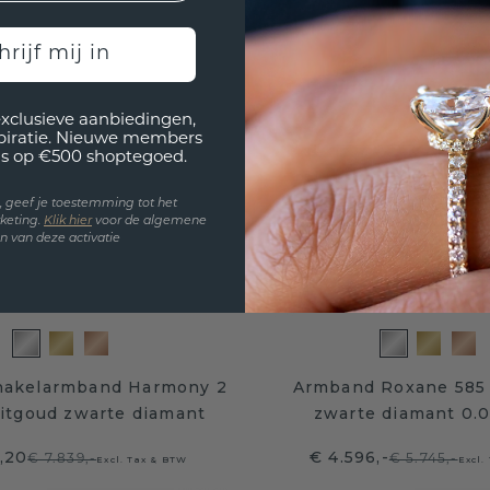
hrijf mij in
exclusieve aanbiedingen,
spiratie. Nieuwe members
s op €500 shoptegoed.
en, geef je toestemming tot het
keting.
Klik hie
r
voor de algemene
 van deze activatie
hakelarmband Harmony 2
Armband Roxane 585
witgoud zwarte diamant
zwarte diamant 0.0
,20
€ 4.596,-
€ 7.839,-
€ 5.745,-
Excl. Tax & BTW
Excl.