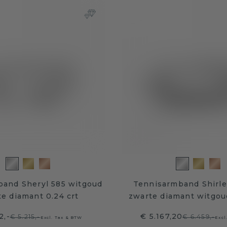
band Sheryl 585 witgoud
Tennisarmband Shirle
e diamant 0.24 crt
zwarte diamant witgoud
2,-
€ 5.167,20
€ 5.215,-
€ 6.459,-
Excl. Tax & BTW
Excl