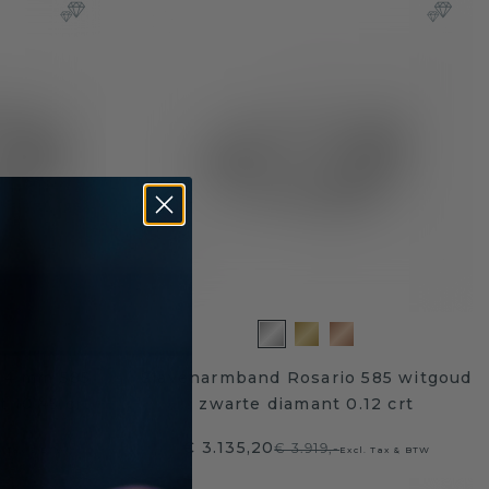
 4 mm 585
Slavenarmband Rosario 585 witgoud
 10.45 crt
zwarte diamant 0.12 crt
€ 3.135,20
€ 3.919,-
. Tax & BTW
Excl. Tax & BTW