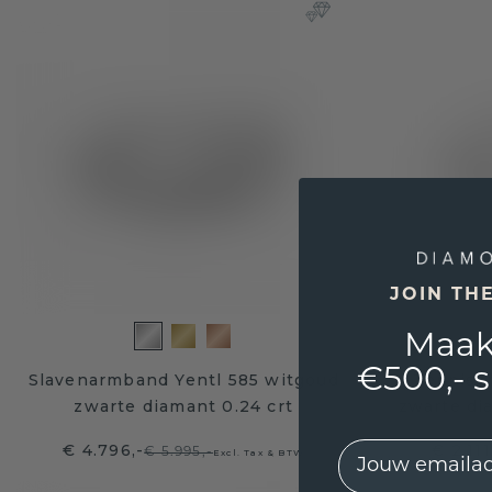
JOIN TH
Maak
€500,- 
Slavenarmband Yentl 585 witgoud
Tennisar
zwarte diamant 0.24 crt
zwarte di
EMail
€ 4.796,-
€ 2.111
€ 5.995,-
Excl. Tax & BTW