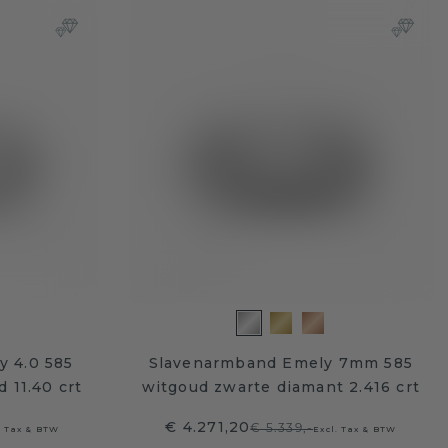
y 4.0 585
Slavenarmband Emely 7mm 585
 11.40 crt
witgoud zwarte diamant 2.416 crt
€ 4.271,20
€ 5.339,-
. Tax & BTW
Excl. Tax & BTW