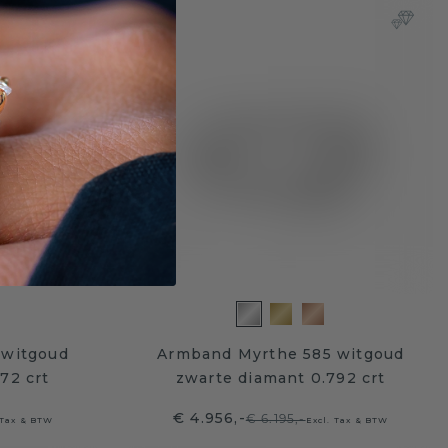
 witgoud
Armband Myrthe 585 witgoud
72 crt
zwarte diamant 0.792 crt
€ 4.956,-
€ 6.195,-
 Tax & BTW
Excl. Tax & BTW