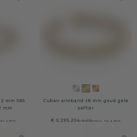
 2 mm 585
Cuban armband ±8 mm goud gele
 2 mm
saffier
€ 5.295,20
€ 6.619,-
 Tax & BTW
Excl. Tax & BTW