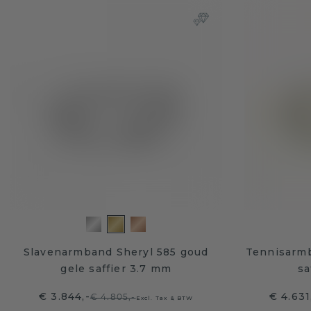
Slavenarmband Sheryl 585 goud
Tennisarmb
gele saffier 3.7 mm
sa
€ 3.844,-
€ 4.631
€ 4.805,-
Excl. Tax & BTW