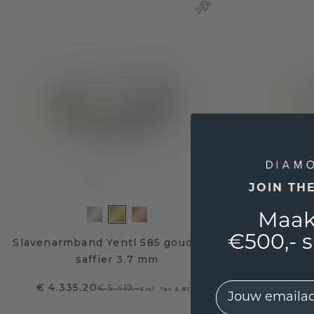
JOIN TH
Maak
€500,- 
Slavenarmband Yentl 585 goud gele
Tennisarmb
saffier 3.7 mm
sa
EMail
€ 4.335,20
€ 1.65
€ 5.419,-
Excl. Tax & BTW