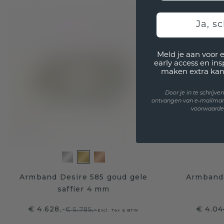
Ja, sc
Meld je aan voor 
early access en in
maken extra kan
Door je in te schrijv
ontvangen van e-mailmar
voorwaarden
Armband Desire 585 goud gele
Armband 
saffier 4 mm
€ 4.628,-
€ 4.04
€ 5.785,-
Excl. Tax & BTW