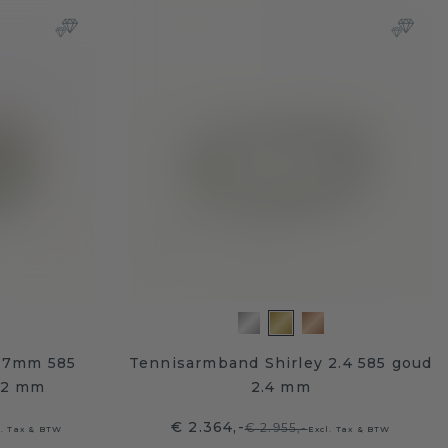
 7mm 585
Tennisarmband Shirley 2.4 585 goud
1.2 mm
2.4 mm
€ 2.364,-
€ 2.955,-
l. Tax & BTW
Excl. Tax & BTW