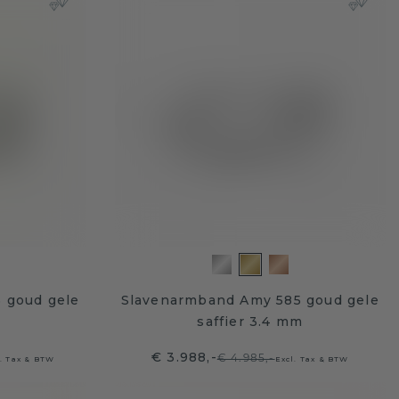
 goud gele
Slavenarmband Amy 585 goud gele
saffier 3.4 mm
€ 3.988,-
€ 4.985,-
l. Tax & BTW
Excl. Tax & BTW