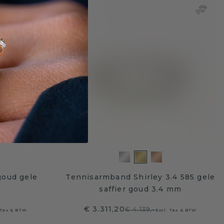
goud gele
Tennisarmband Shirley 3.4 585 gele
saffier goud 3.4 mm
€ 3.311,20
€ 4.139,-
 Tax & BTW
Excl. Tax & BTW