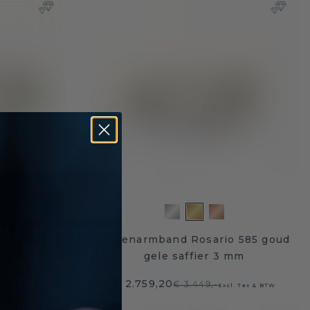
 4 mm 585
Slavenarmband Rosario 585 goud
 4 mm
gele saffier 3 mm
€ 2.759,20
€ 3.449,-
 Tax & BTW
Excl. Tax & BTW