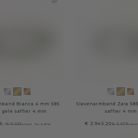
mband Bianca 4 mm 585
Slavenarmband Zara 585
 gele saffier 4 mm
saffier 4 mm
8,-
€ 2.943,20
€ 9.035,-
€ 3.679,-
Excl. Tax & BTW
Exc