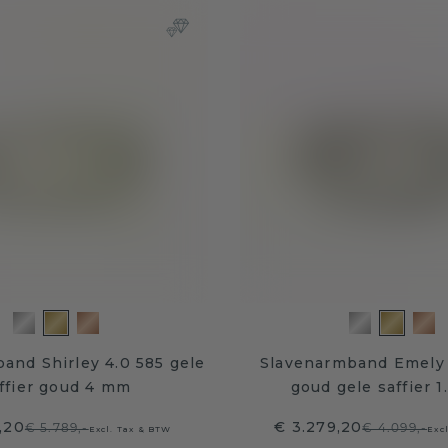
and Shirley 4.0 585 gele
Slavenarmband Emely
ffier goud 4 mm
goud gele saffier 
,20
€ 3.279,20
€ 5.789,-
€ 4.099,-
Excl. Tax & BTW
Exc