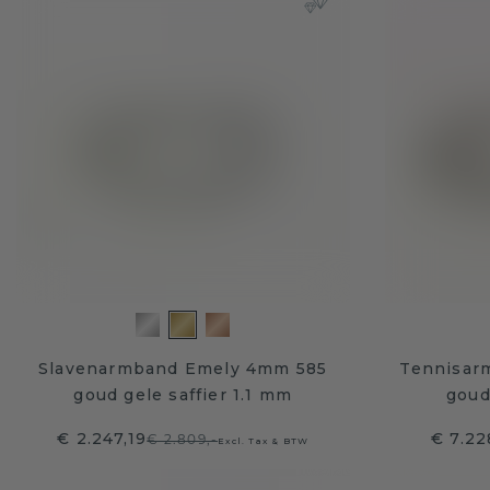
Slavenarmband Emely 4mm 585
Tennisar
goud gele saffier 1.1 mm
goud
€ 2.247,19
€ 7.22
€ 2.809,-
Excl. Tax & BTW