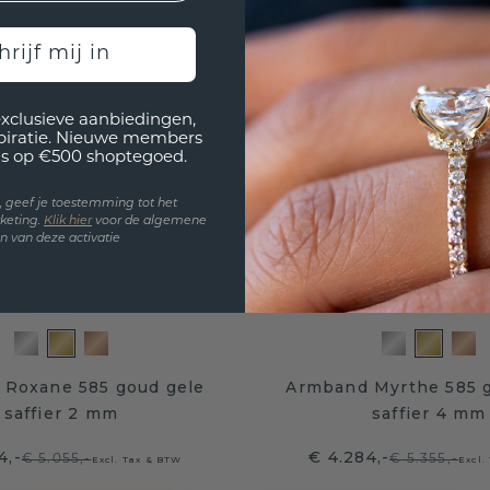
hrijf mij in
exclusieve aanbiedingen,
spiratie. Nieuwe members
s op €500 shoptegoed.
en, geef je toestemming tot het
keting.
Klik hie
r
voor de algemene
 van deze activatie
Roxane 585 goud gele
Armband Myrthe 585 
saffier 2 mm
saffier 4 mm
4,-
€ 4.284,-
€ 5.055,-
€ 5.355,-
Excl. Tax & BTW
Excl.