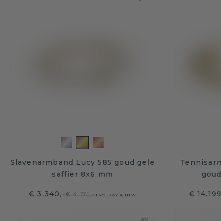
Slavenarmband Lucy 585 goud gele
Tennisar
saffier 8x6 mm
goud
€ 3.340,-
€ 14.19
€ 4.175,-
Excl. Tax & BTW