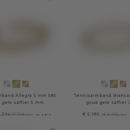
mband Allegra 5 mm 585
Tennisarmband Bianca
 gele saffier 5 mm
goud gele saffier
9,20
€ 5.180,-
€ 17.749,-
€ 6.475,-
Excl. Tax & BTW
Excl.