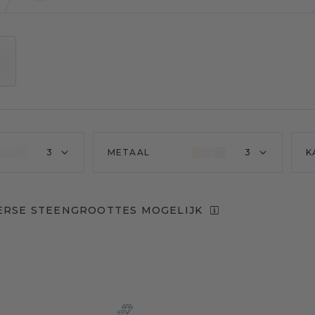
3
METAAL
3
K
ERSE STEENGROOTTES MOGELIJK