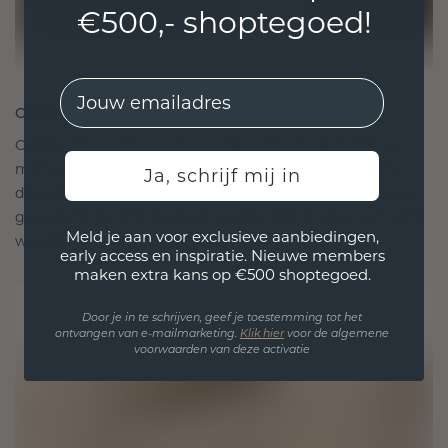
€500,- shoptegoed!
EMail
ONTWORPEN VOOR VERBINDING
Onze ontwerpfilosofie is gericht op verbinding,
met elk stuk ontworpen om de tand des tijds te
Ja, schrijf mij in
doorstaan. Het wordt jouw symbool van liefde en
gekoesterde momenten, bedoeld om voor altijd te
Meld je aan voor exclusieve aanbiedingen,
worden gedragen en gekoesterd.
early access en inspiratie. Nieuwe members
maken extra kans op €500 shoptegoed.
Door je in te schrijven, geef je toestemming tot het
ontvangen van e-mailmarketing.
Klik hie
r
voor de algemene
voorwaarden van deze activatie