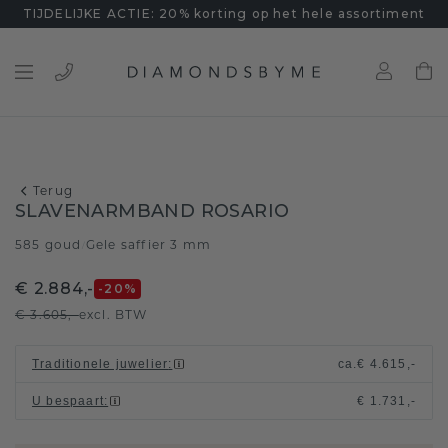
TIJDELIJKE ACTIE: 20% korting op het hele assortiment
Terug
SLAVENARMBAND ROSARIO
585 goud
Gele saffier 3 mm
/
€ 2.884,-
-20
%
€ 3.605,-
excl. BTW
Traditionele juwelier
:
ca.
€ 4.615,-
U bespaart
:
€ 1.731,-