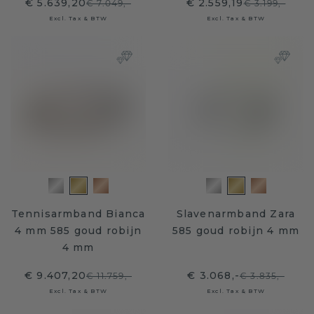
€ 5.639,20
€ 2.559,19
€ 7.049,-
€ 3.199,-
Excl. Tax & BTW
Excl. Tax & BTW
Tennisarmband Bianca
Slavenarmband Zara
4 mm 585 goud robijn
585 goud robijn 4 mm
4 mm
€ 9.407,20
€ 3.068,-
€ 11.759,-
€ 3.835,-
Excl. Tax & BTW
Excl. Tax & BTW