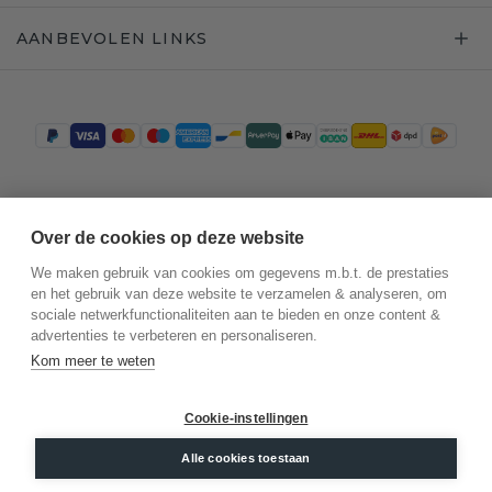
AANBEVOLEN LINKS
Trustpilot
Over de cookies op deze website
We maken gebruik van cookies om gegevens m.b.t. de prestaties
en het gebruik van deze website te verzamelen & analyseren, om
sociale netwerkfunctionaliteiten aan te bieden en onze content &
advertenties te verbeteren en personaliseren.
Kom meer te weten
Cookie-instellingen
©
2026
.
DiamondsByMe
Privacy
Alle cookies toestaan
Algemene voorwaarden