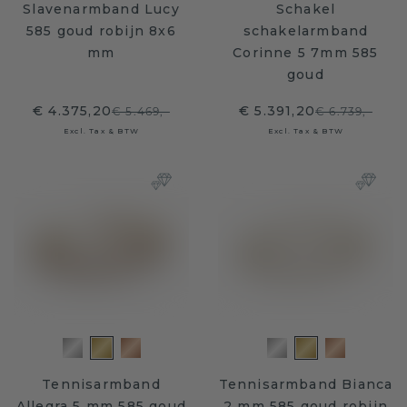
Slavenarmband Lucy
Schakel
585 goud robijn 8x6
schakelarmband
mm
Corinne 5 7mm 585
goud
€ 4.375,20
€ 5.391,20
€ 5.469,-
€ 6.739,-
Excl. Tax & BTW
Excl. Tax & BTW
Tennisarmband
Tennisarmband Bianca
Allegra 5 mm 585 goud
2 mm 585 goud robijn