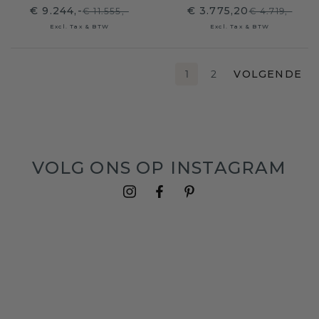
€ 9.244,-
€ 3.775,20
€ 11.555,-
€ 4.719,-
Excl. Tax & BTW
Excl. Tax & BTW
1
2
VOLGENDE
VOLG ONS OP INSTAGRAM