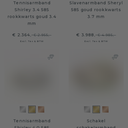
Tennisarmband
Slavenarmband Sheryl
Shirley 3.4 585
585 goud rookkwarts
rookkwarts goud 3.4
3.7 mm
mm
€ 2.364,-
€ 3.988,-
€ 2.955,-
€ 4.985,-
Excl. Tax & BTW
Excl. Tax & BTW
Tennisarmband
Schakel
Shirley 4.0 585
schakelarmband