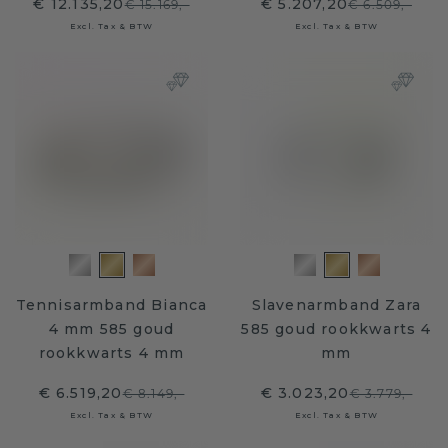
€ 12.135,20
€ 5.207,20
€ 15.169,-
€ 6.509,-
Excl. Tax & BTW
Excl. Tax & BTW
Tennisarmband Bianca
Slavenarmband Zara
4 mm 585 goud
585 goud rookkwarts 4
rookkwarts 4 mm
mm
€ 6.519,20
€ 3.023,20
€ 8.149,-
€ 3.779,-
Excl. Tax & BTW
Excl. Tax & BTW