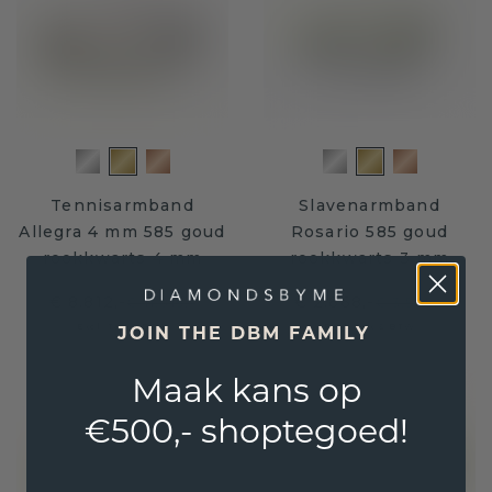
Tennisarmband
Slavenarmband
Allegra 4 mm 585 goud
Rosario 585 goud
rookkwarts 4 mm
rookkwarts 3 mm
€ 8.812,-
€ 2.868,-
€ 11.015,-
€ 3.585,-
Excl. Tax & BTW
Excl. Tax & BTW
JOIN THE DBM FAMILY
Maak kans op
€500,- shoptegoed!