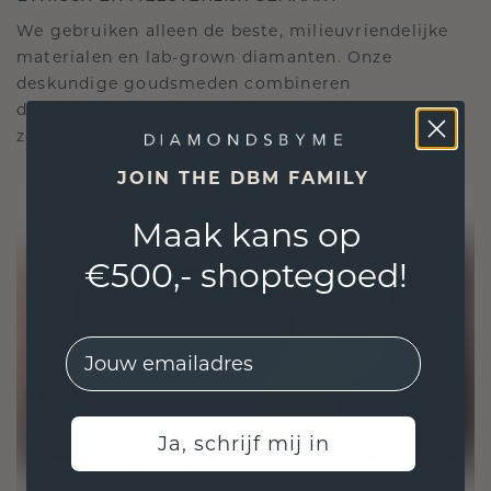
We gebruiken alleen de beste, milieuvriendelijke
materialen en lab-grown diamanten. Onze
deskundige goudsmeden combineren
duurzaamheid met ongeëvenaard vakmanschap,
zodat je sieraden zowel ethisch als prachtig zijn.
JOIN THE DBM FAMILY
Maak kans op
€500,- shoptegoed!
EMail
Ja, schrijf mij in