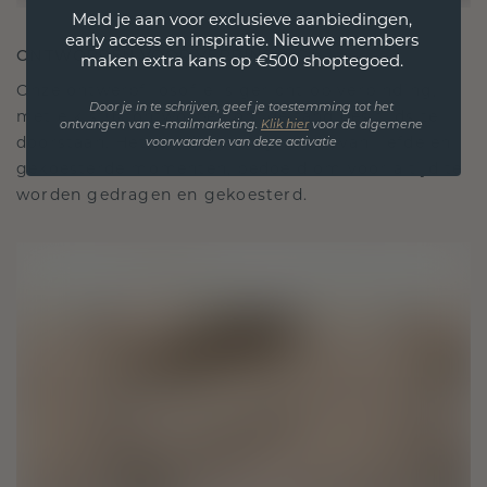
Meld je aan voor exclusieve aanbiedingen,
early access en inspiratie. Nieuwe members
ONTWORPEN VOOR VERBINDING
maken extra kans op €500 shoptegoed.
Onze ontwerpfilosofie is gericht op verbinding,
Door je in te schrijven, geef je toestemming tot het
met elk stuk ontworpen om de tand des tijds te
ontvangen van e-mailmarketing.
Klik hie
r
voor de algemene
doorstaan. Het wordt jouw symbool van liefde en
voorwaarden van deze activatie
gekoesterde momenten, bedoeld om voor altijd te
worden gedragen en gekoesterd.