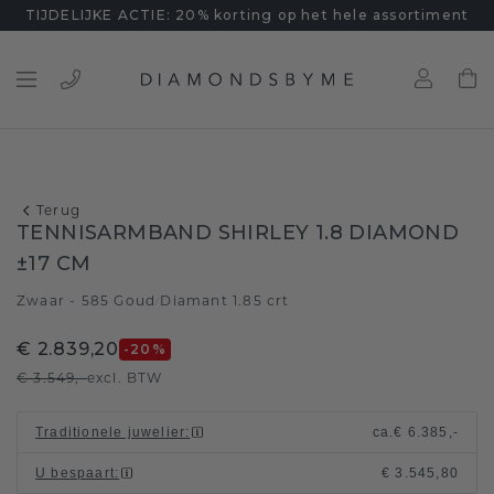
TIJDELIJKE ACTIE: 20% korting op het hele assortiment
Terug
TENNISARMBAND SHIRLEY 1.8 DIAMOND
±17 CM
Zwaar - 585 Goud
Diamant 1.85 crt
/
€ 2.839,20
-20
%
€ 3.549,-
excl. BTW
Traditionele juwelier
:
ca.
€ 6.385,-
U bespaart
:
€ 3.545,80