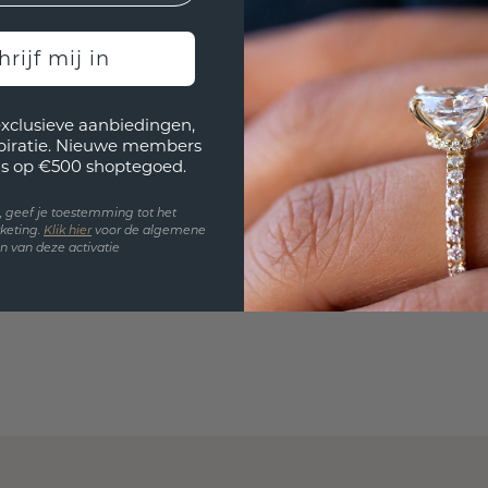
past? 
hrijf mij in
exclusieve aanbiedingen,
spiratie. Nieuwe members
s op €500 shoptegoed.
en, geef je toestemming tot het
keting.
Klik hie
r
voor de algemene
 van deze activatie