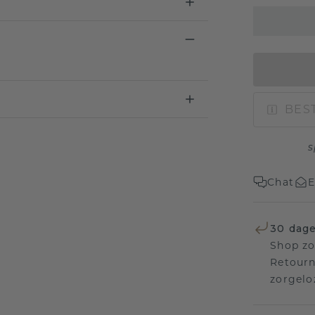
BEST
s
Chat
E
30 dage
Shop zo
Retourn
zorgelo