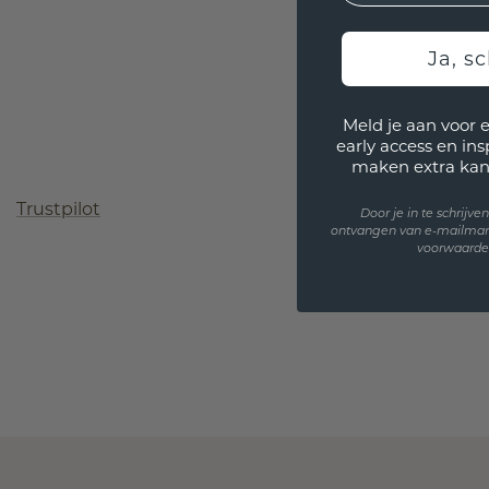
Ja, sc
Meld je aan voor 
early access en in
maken extra kan
Trustpilot
Door je in te schrijv
ontvangen van e-mailmar
voorwaarden