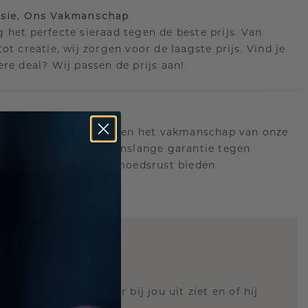
isie, Ons Vakmanschap
 het perfecte sieraad tegen de beste prijs. Van
ot creatie, wij zorgen voor de laagste prijs. Vind je
ere deal? Wij passen de prijs aan!
ange garantie
an achter de kwaliteit en het vakmanschap van onze
n. Daarom: gratis levenslange garantie tegen
n die u voor altijd gemoedsrust bieden.
STIC REPLICA
 weten hoe deze ring er bij jou uit ziet en of hij