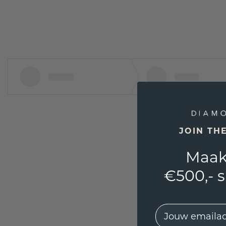
JOIN TH
Maak
€500,- 
EMail