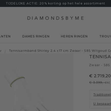
TIJDELIJKE ACTIE: 20% korting op het hele assortiment
ANTEN
DAMES RINGEN
HEREN RINGEN
TROU
Tennisarmband Shirley 2.4 ±17 cm Zwaar - 585 Witgoud Ge
er
/
TENNISA
Zwaar - 585
€ 2.719,2
€ 3.399,-
exc
Traditione
U bespaar