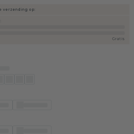
 verzending op:
d
:
Gratis