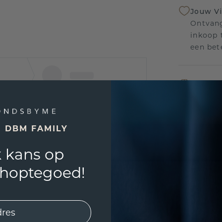
Jouw V
Ontvang
inkoop t
een bet
Levensl
Wij sta
sierade
defecte
E DBM FAMILY
 kans op
shoptegoed!
UNIEK
!
3D PLA
Wil jij