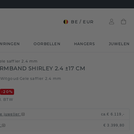
BE
/
EUR
WRINGEN
OORBELLEN
HANGERS
JUWELEN
le saffier 2.4 mm
RMBAND SHIRLEY 2.4 ±17 CM
 Witgoud
Gele saffier 2.4 mm
/
0
-20
%
l. BTW
le juwelier
:
ca.
€ 6.119,-
t
:
€ 3.399,80