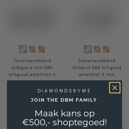
Tennisarmband
Slavenarmband
Allegra 4 mm 585
Rosario 585 witgoud
witgoud amethist 4
amethist 3 mm
mm
€ 9.588,-
€ 3.108,-
€ 11.985,-
€ 3.885,-
Excl. Tax & BTW
Excl. Tax & BTW
JOIN THE DBM FAMILY
Maak kans op
€500,- shoptegoed!