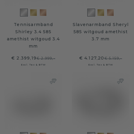
Tennisarmband
Slavenarmband Sheryl
Shirley 3.4 585
585 witgoud amethist
amethist witgoud 3.4
3.7 mm
mm
€ 2.399,19
€ 4.127,20
€ 2.999,-
€ 5.159,-
Excl. Tax & BTW
Excl. Tax & BTW