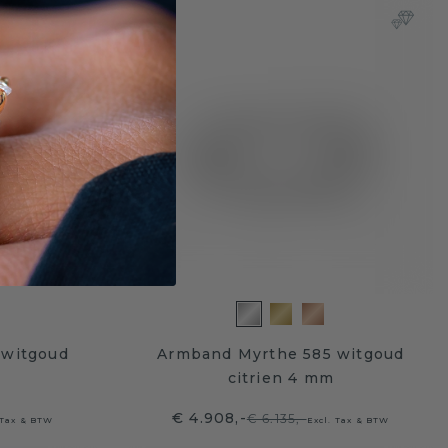
 witgoud
Armband Myrthe 585 witgoud
citrien 4 mm
€ 4.908,-
€ 6.135,-
 Tax & BTW
Excl. Tax & BTW