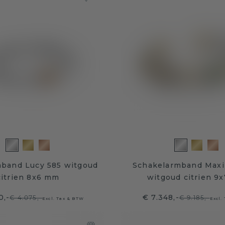
band Lucy 585 witgoud
Schakelarmband Maxi
citrien 8x6 mm
witgoud citrien 9
0,-
€ 7.348,-
€ 4.075,-
€ 9.185,-
Excl. Tax & BTW
Excl.