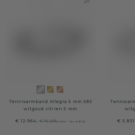
Tennisarmband Allegra 5 mm 585
Tennisar
witgoud citrien 5 mm
wit
€ 12.964,-
€ 5.831
€ 16.205,-
Excl. Tax & BTW