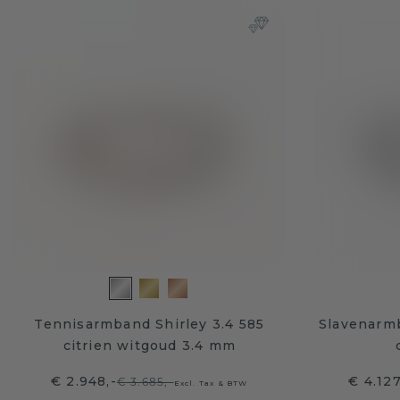
Tennisarmband Shirley 3.4 585
Slavenarm
citrien witgoud 3.4 mm
€ 2.948,-
€ 4.12
€ 3.685,-
Excl. Tax & BTW