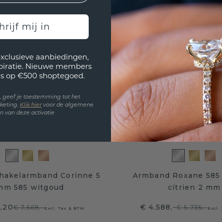
hrijf mij in
exclusieve aanbiedingen,
spiratie. Nieuwe members
s op €500 shoptegoed.
en, geef je toestemming tot het
keting.
Klik hie
r
voor de algemene
 van deze activatie
chakelarmband Corinne 5
Armband Roxane 585
mm 585 witgoud
citrien 2 mm
5,20
€ 4.588,-
€ 7.569,-
€ 5.735,-
Excl. Tax & BTW
Excl.