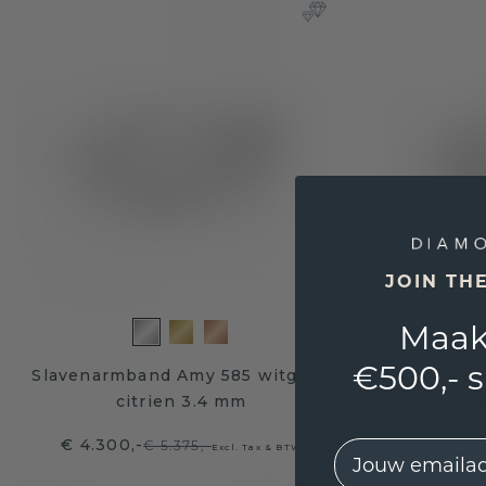
JOIN TH
Maak
€500,- 
Slavenarmband Amy 585 witgoud
Slavenarm
citrien 3.4 mm
€ 4.300,-
€ 4.75
€ 5.375,-
EMail
Excl. Tax & BTW