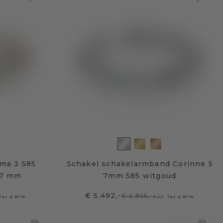
ma 3 585
Schakel schakelarmband Corinne 5
x7 mm
7mm 585 witgoud
€ 5.492,-
€ 6.865,-
 Tax & BTW
Excl. Tax & BTW