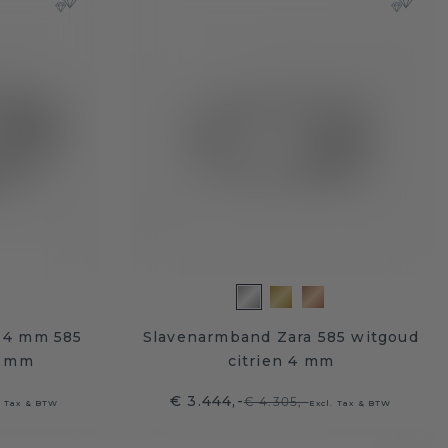
 4 mm 585
Slavenarmband Zara 585 witgoud
4 mm
citrien 4 mm
€ 3.444,-
€ 4.305,-
. Tax & BTW
Excl. Tax & BTW