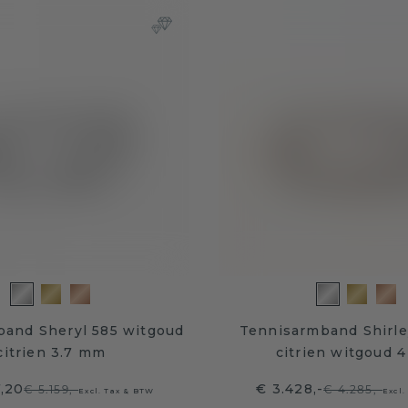
band Sheryl 585 witgoud
Tennisarmband Shirle
citrien 3.7 mm
citrien witgoud 
7,20
€ 3.428,-
€ 5.159,-
€ 4.285,-
Excl. Tax & BTW
Excl.