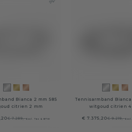
mband Bianca 2 mm 585
Tennisarmband Bianca
goud citrien 2 mm
witgoud citrien 
,20
€ 7.375,20
€ 7.289,-
€ 9.219,-
Excl. Tax & BTW
Excl