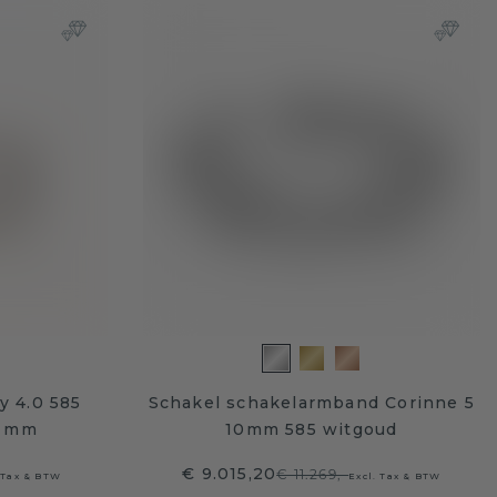
y 4.0 585
Schakel schakelarmband Corinne 5
4 mm
10mm 585 witgoud
€ 9.015,20
€ 11.269,-
 Tax & BTW
Excl. Tax & BTW