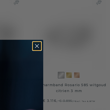
 4 mm 585
Slavenarmband Rosario 585 witgoud
4 mm
citrien 3 mm
€ 3.116,-
€ 3.895,-
. Tax & BTW
Excl. Tax & BTW