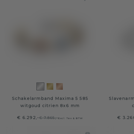
Schakelarmband Maxima 5 585
Slavenarm
witgoud citrien 8x6 mm
€ 6.292,-
€ 3.26
€ 7.865,-
Excl. Tax & BTW