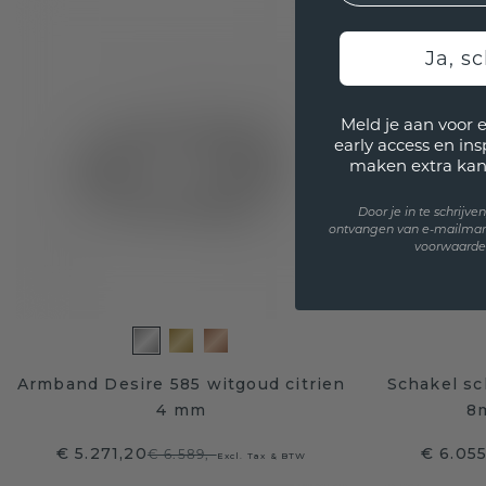
Ja, sc
Meld je aan voor 
early access en in
maken extra kan
Door je in te schrijv
ontvangen van e-mailmar
voorwaarden
Armband Desire 585 witgoud citrien
Schakel s
4 mm
8
€ 5.271,20
€ 6.05
€ 6.589,-
Excl. Tax & BTW