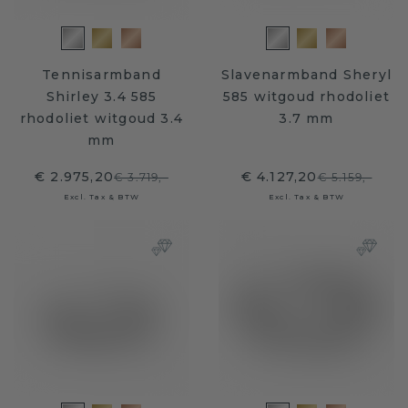
Tennisarmband
Slavenarmband Sheryl
Shirley 3.4 585
585 witgoud rhodoliet
rhodoliet witgoud 3.4
3.7 mm
mm
€ 2.975,20
€ 4.127,20
€ 3.719,-
€ 5.159,-
Excl. Tax & BTW
Excl. Tax & BTW