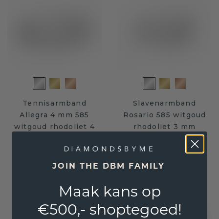
Tennisarmband
Slavenarmband
Allegra 4 mm 585
Rosario 585 witgoud
witgoud rhodoliet 4
rhodoliet 3 mm
mm
€ 9.775,20
€ 3.116,-
€ 12.219,-
€ 3.895,-
JOIN THE DBM FAMILY
Excl. Tax & BTW
Excl. Tax & BTW
Maak kans op
€500,- shoptegoed!