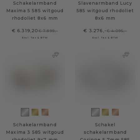
Schakelarmband
Slavenarmband Lucy
Maxima 5 585 witgoud
585 witgoud rhodoliet
rhodoliet 8x6 mm
8x6 mm
€ 6.319,20
€ 3.276,-
€ 7.899,-
€ 4.095,-
Excl. Tax & BTW
Excl. Tax & BTW
Schakelarmband
Schakel
Maxima 3 585 witgoud
schakelarmband
rhodoliet 9x7 mm
Corinne 5 7mm 585