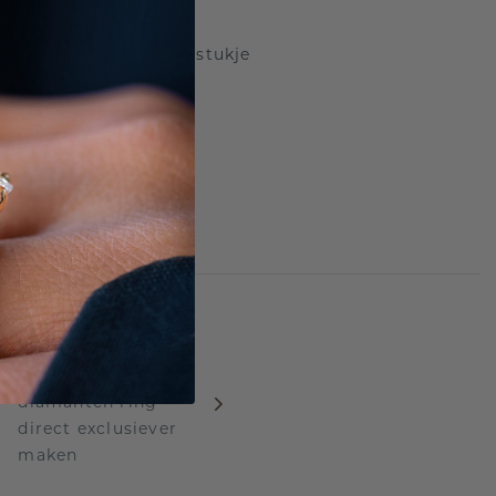
hittert, maar ook een stukje
VOLGENDE
5 details die jouw
diamanten ring
direct exclusiever
maken