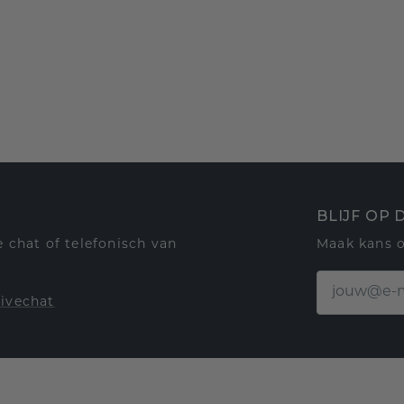
BLIJF OP
 chat of telefonisch van
Maak kans 
livechat