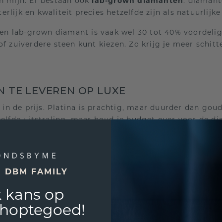
n mijn. Er bestaan ook
lab-grown diamanten
: diamant
lijk en kwaliteit precies hetzelfde zijn als natuurlijk
 Een lab-grown diamant is vaak wel 30 tot 40% voordelig
f zuiverdere steen kunt kiezen. Zo krijg je meer schitt
N TE LEVEREN OP LUXE
l in de prijs. Platina is prachtig, maar duurder dan gou
zelfde uitstraling, maar houd je budget over voor de d
een grotere steen, een bijzondere slijpvorm of een pers
 besteed je je geld slimmer.
E DBM FAMILY
VERHAAL VERTELT
 kans op
over formaat, maar over wat hij voor jou symboliseert. 
shoptegoed!
ij die unieke waarde. Denk aan de steen die straalt zoals j