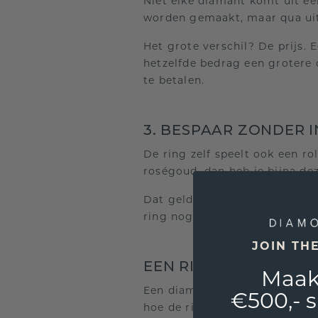
Niet elke diamant komt uit ee
worden gemaakt, maar qua uiter
Het grote verschil? De prijs.
hetzelfde bedrag een grotere o
te betalen.
3. BESPAAR ZONDER I
De ring zelf speelt ook een ro
roségoud, dan heb je bijna de
Dat geld kun je investeren in 
ring nog steeds luxueus, maar
JOIN TH
EEN RING DIE JOUW 
Maak
Een diamant gaat niet alleen 
€500,- 
hoe de ring eruitziet, krijgt h