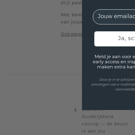
stijl past en een gravure die 
EMail
Met bewuste keuzes haal je mee
van jouw verhaal draagt.
Ontwerp nu jouw droomring
Ja, sc
Meld je aan voor 
early access en in
maken extra kan
Door je in te schrijv
ontvangen van e-mailmar
VORIGE
voorwaarden
Lab grown diamant
vs. natuurlijke
diamant:
duidelijkheid
voorop — de keuze
is aan jou