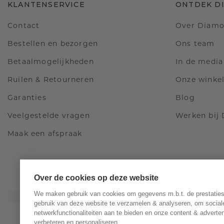
KLANTENSERVICE
ONTDEK D
Contact
Over Diam
Bestellen en bezorgen
Ons team
Betaalmogelijkheden
In de media
Ruilen & Retourneren
Onze winke
Garanties
Blog
Veelgestelde vragen
Werken bij
Maak een afspraak
Over de cookies op deze website
We maken gebruik van cookies om gegevens m.b.t. de prestaties
gebruik van deze website te verzamelen & analyseren, om social
netwerkfunctionaliteiten aan te bieden en onze content & adverten
verbeteren en personaliseren.