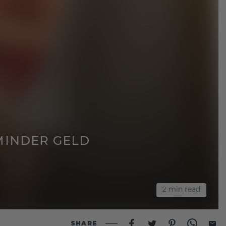
 MINDER GELD
2
min read
SHARE