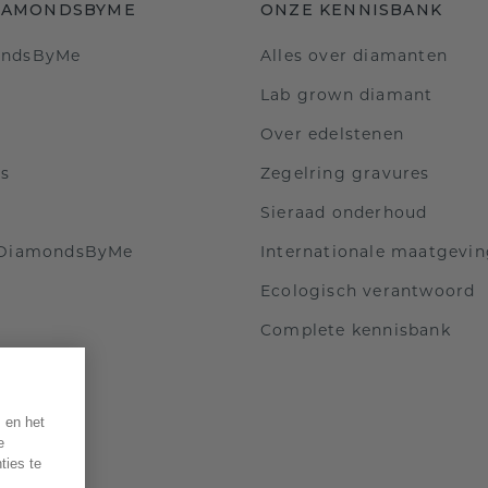
IAMONDSBYME
ONZE KENNISBANK
ondsByMe
Alles over diamanten
Lab grown diamant
Over edelstenen
ls
Zegelring gravures
Sieraad onderhoud
 DiamondsByMe
Internationale maatgevi
Ecologisch verantwoord
Complete kennisbank
 en het
e
ties te