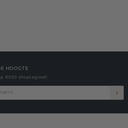
 DE HOOGTE
op €500 shoptegoed!