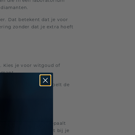
en die in een laboratorium
e diamanten.
er. Dat betekent dat je voor
ering zonder dat je extra hoeft
d. Kies je voor witgoud of
iamant.
oonlijke gravure. Zo voelt de
Pas wanneer je zelf bepaalt
ij wilt, het metaal dat bij je