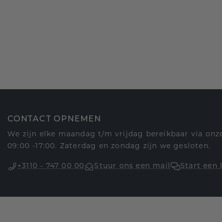
CONTACT OPNEMEN
We zijn elke maandag t/m vrijdag bereikbaar via onze
09:00 -17:00. Zaterdag en zondag zijn we gesloten.
+3110 - 747 00 00
Stuur ons een mail
Start een 