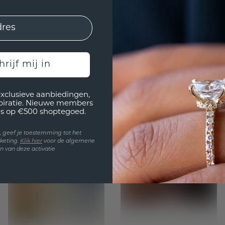
je herinnering vastlegt.
r uit je budget en ontstaat een ring die niet alleen sc
hrijf mij in
exclusieve aanbiedingen,
spiratie. Nieuwe members
s op €500 shoptegoed.
en, geef je toestemming tot het
keting.
Klik hie
r
voor de algemene
 van deze activatie