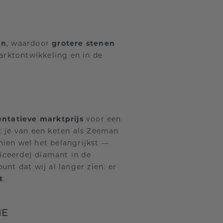
en
, waardoor
grotere stenen
arktontwikkeling en in de
ntatieve marktprijs
voor een
at je van een keten als Zeeman
ien wel het belangrijkst —
iceerde) diamant in de
unt dat wij al langer zien: er
t
.
ME