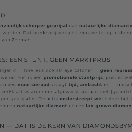
ID
nzienlijk scherper geprijsd
dan
natuurlijke diamant
 worden. Dat brede prijsverschil zien we terug in de m
e van Zeeman.
S: EEN STUNT, GEEN MARKTPRIJS
ger is — hoe leuk ook als eye-catcher —
geen represe
uwelier. Het is een
promotionele stuntprijs
, precies w
van een
mooi sieraad
vraagt
tijd, ambacht
en — missch
t verklaart waarom een afgewerkt sieraad met (gecertif
ger geprijsd is. De actie
onderstreept wél
helder het p
en een
natuurlijke diamant
en een
lab grown diaman
EN — DAT IS DE KERN VAN DIAMONDSBY