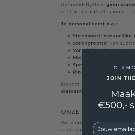
DiamondsByMe is
geen stand
stelt je sieraad zélf samen — 
Je personaliseert o.a.:
Steensoort:
natuurlijke
Steengrootte:
van subtie
Vorm/slijpsel:
bijvoorbeel
Metaal:
geelgoud, witg
Specificaties diamant:
b
Ringmaat & gravure:
voo
JOIN TH
Kortom:
jij bepaalt
. Onze rol
Maak
diamant
of
lab grown diama
€500,- 
ONZE VISIE BIJ DIA
Wij vinden één ding cruciaal:
EMail
— en laat vervolgens de
klant