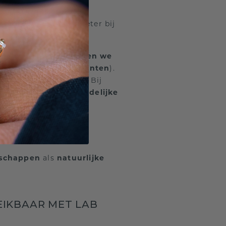
achtig.
lab grown diamant
beter bij
 bereik hebben,
breiden we
met
natuurlijke diamanten
).
en dat
hoeft
ook niet. Bij
 specificaties
en
duidelijke
DIAMANT?
nschappen
als
natuurlijke
EIKBAAR MET LAB