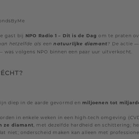
ondsByMe
e gast bij
NPO Radio 1 – Dit is de Dag
om te praten ov
natuurlijke diamant
De actie 
an hetzelfde als een
?
 was volgens NPO binnen een paar uur uitverkocht.
 ÉCHT?
ijn diep in de aarde gevormd en
miljoenen tot miljard
rden in enkele weken in een high-tech omgeving (CV
jn ze diamant
, met dezelfde hardheid en schittering; he
 dat niet; onderscheid maken kan alleen met professione