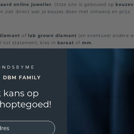
aard online juwelier
. Onze site is gebouwd op
keuzevr
en ziet direct wat je keuzes doen met ontwerp en prijs.
 diamant
of
lab grown diamant
(en eventueel andere e
l tot statement; kies in
karaat
of
mm
.
d briljant, ovaal, pear, cushion (waar beschikbaar).
oud, roségoud
of
platina
, in diverse legeringen.
ijv. kleur/zuiverheid waar van toepassing.
r een perfect persoonlijke fit.
E DBM FAMILY
 is om eerlijk te adviseren en
transparant te labelen
of
 kans op
nt
betreft.
shoptegoed!
MONDSBYME
wees glashelder
over wat je verkoopt —
lab grown di
 kiezen
.