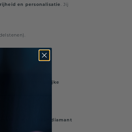
ijheid en personalisatie
. Jij
delstenen).
 je keuze een
natuurlijke
amant
óf
natuurlijke diamant