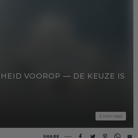
HEID VOOROP — DE KEUZE IS
2
min read
SHARE