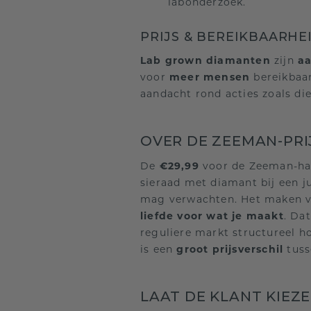
labonderzoek.
PRIJS & BEREIKBAARHE
Lab grown diamanten
zijn
aa
voor
meer mensen
bereikbaar
aandacht rond acties zoals di
OVER DE ZEEMAN-PRIJ
De
€29,99
voor de Zeeman-han
sieraad met diamant bij een j
mag verwachten. Het maken 
liefde voor wat je maakt
. Da
reguliere markt structureel ho
is een
groot prijsverschil
tuss
LAAT DE KLANT KIEZ