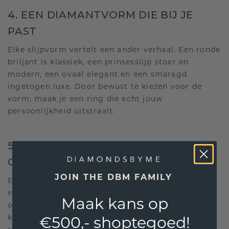
4. EEN DIAMANTVORM DIE BIJ JE
PAST
Elke slijpvorm vertelt een ander verhaal. Een ronde
briljant is klassiek, een prinsesslijp stoer en
modern, een ovaal elegant en een smaragd
ingetogen luxe. Door bewust te kiezen voor de
vorm, maak je een ring die echt jouw
persoonlijkheid uitstraalt.
5. PERSOONLIJKE DETAILS IN HET
ONTWERP
JOIN THE DBM FAMILY
Exclusiviteit zit vaak in subtiele keuzes. Denk aan
een verborgen diamantje aan de binnenkant, een
Maak kans op
opvallende combinatie van vormen of een uniek
kleuraccent. Het zijn juist deze details die jouw
€500,- shoptegoed!