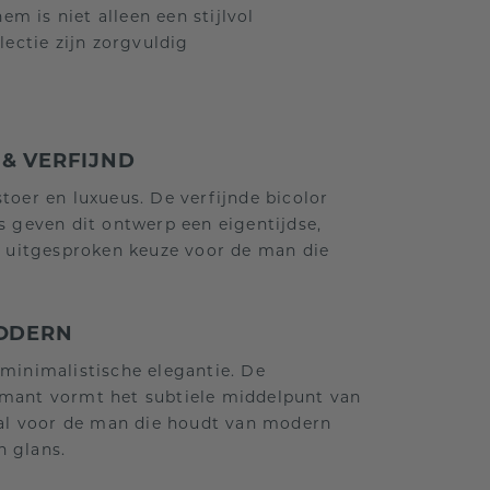
em is niet alleen een stijlvol
ectie zijn zorgvuldig
& VERFIJND
stoer en luxueus. De verfijnde bicolor
s geven dit ontwerp een eigentijdse,
en uitgesproken keuze voor de man die
MODERN
minimalistische elegantie. De
amant vormt het subtiele middelpunt van
eaal voor de man die houdt van modern
 glans.