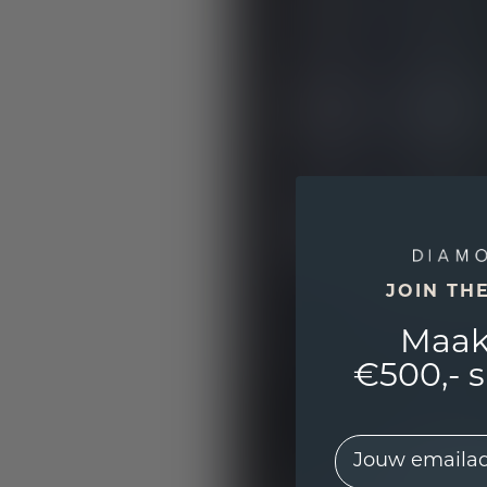
JOIN TH
Maak
€500,- 
EMail