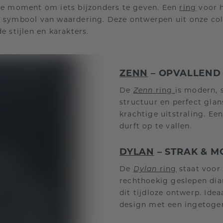
cte moment om iets bijzonders te geven. Een
ring
voor h
 symbool van waardering. Deze ontwerpen uit onze coll
e stijlen en karakters.
ZENN
– OPVALLEND 
De
Zenn
ring
is modern, 
structuur en perfect glan
krachtige uitstraling. E
durft op te vallen.
DYLAN
– STRAK & 
De
Dylan
ring
staat voor 
rechthoekig geslepen di
dit tijdloze ontwerp. Id
design met een ingetogen