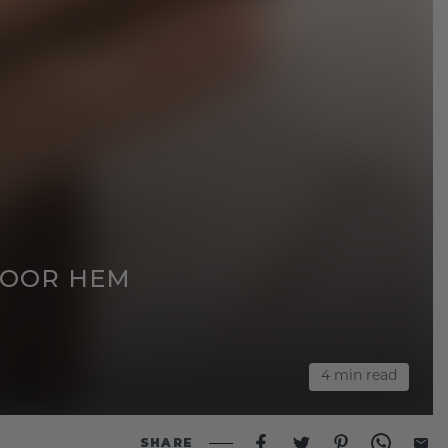
 VOOR HEM
4
min read
SHARE