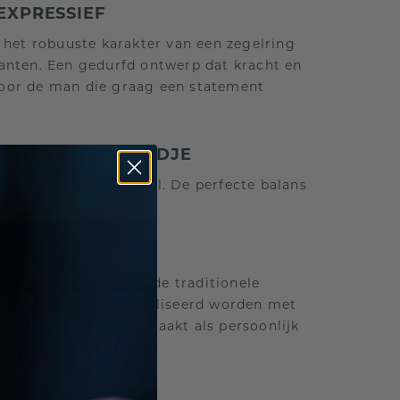
EXPRESSIEF
het robuuste karakter van een zegelring
anten. Een gedurfd ontwerp dat kracht en
 voor de man die graag een statement
EN KLASSIEK RANDJE
fisch, krachtig profiel. De perfecte balans
lassieke details.
E ZEGELRING
ne interpretatie van de traditionele
venkant kan gepersonaliseerd worden met
wat deze ring ideaal maakt als persoonlijk