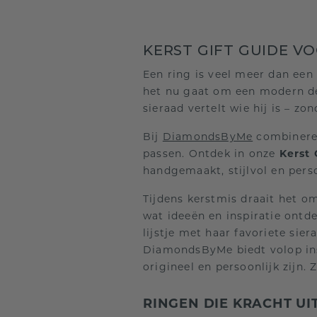
KERST GIFT GUIDE V
Een ring is veel meer dan een 
het nu gaat om een modern des
sieraad vertelt wie hij is – zo
Bij
DiamondsByMe
combineren
passen. Ontdek in onze
Kerst
handgemaakt, stijlvol en perso
Tijdens kerstmis draait het o
wat ideeën en inspiratie ontd
lijstje met haar favoriete si
DiamondsByMe biedt volop in
origineel en persoonlijk zijn. 
RINGEN DIE KRACHT UI