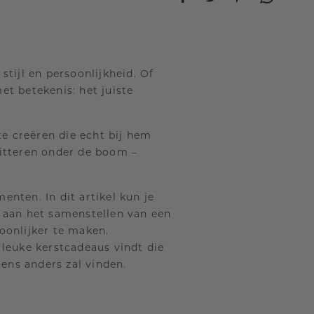
tijl en persoonlijkheid. Of
et betekenis: het juiste
 creëren die echt bij hem
hitteren onder de boom –
nten. In dit artikel kun je
d aan het samenstellen van een
oonlijker te maken.
jd leuke kerstcadeaus vindt die
ens anders zal vinden.