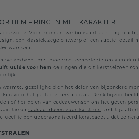
OOR HEM – RINGEN MET KARAKTER
accessoire. Voor mannen symboliseert een ring kracht, s
ign, een klassiek zegelontwerp of een subtiel detail m
nder woorden.
 we ambacht met moderne technologie om sieraden te
 Gift Guide voor hem
de ringen die dit kerstseizoen sc
onlijk.
m warmte, gezelligheid en het delen van bijzondere mome
ekken voor het perfecte kerstcadeau. Denk bijvoorbeel
eraden of het delen van cadeauwensen om het geven pers
spiratie en
cadeau ideeën voor kerstmis
, zodat je alti
Zo geef je een
gepersonaliseerd kerstcadeau
dat ze nerg
TSTRALEN