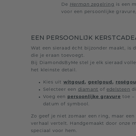
De
Herman
zegelring
is een m
voor een persoonlijke gravure,
EEN PERSOONLIJK KERSTCAD
Wat een sieraad écht bijzonder maakt, is d
die je eraan toevoegt.
Bij DiamondsByMe stel je elk sieraad volle
het kleinste detail.
Kies uit
witgoud
,
geelgoud
,
roségo
Selecteer een
diamant
of
edelsteen
di
Voeg een
persoonlijke gravure
toe – 
datum of symbool.
Zo geef je niet zomaar een ring, maar een 
verhaal vertelt. Handgemaakt door onze
speciaal voor hem.