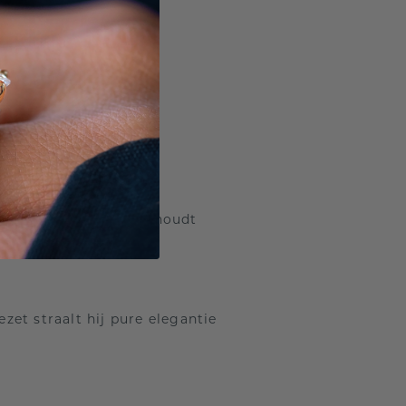
 kracht en verfijning
enheden.
keuze voor de man die houdt
et straalt hij pure elegantie