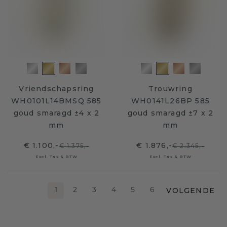
Vriendschapsring
Trouwring
WH0101L14BMSQ 585
WH0141L26BP 585
goud smaragd ±4 x 2
goud smaragd ±7 x 2
mm
mm
€ 1.100,-
€ 1.876,-
€ 1.375,-
€ 2.345,-
Excl. Tax & BTW
Excl. Tax & BTW
VOLGENDE
1
2
3
4
5
6