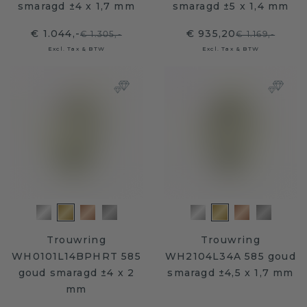
smaragd ±4 x 1,7 mm
smaragd ±5 x 1,4 mm
€ 1.044,-
€ 935,20
€ 1.305,-
€ 1.169,-
Excl. Tax & BTW
Excl. Tax & BTW
Trouwring
Trouwring
WH0101L14BPHRT 585
WH2104L34A 585 goud
goud smaragd ±4 x 2
smaragd ±4,5 x 1,7 mm
mm