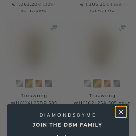
€ 1.063,20
€ 1.303,20
€ 1.329,-
€ 1.629,-
Excl. Tax & BTW
Excl. Tax & BTW
Trouwring
Trouwring
WH0114L25BP 585
WH0162L25A 585 goud
goud smaragd ±5 x 2
smaragd ±5,5 x 1,7 mm
mm
JOIN THE DBM FAMILY
€ 1.255,20
€ 1.303,20
€ 1.569,-
€ 1.629,-