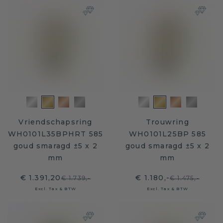
Vriendschapsring
Trouwring
WH0101L35BPHRT 585
WH0101L25BP 585
goud smaragd ±5 x 2
goud smaragd ±5 x 2
mm
mm
€ 1.391,20
€ 1.180,-
€ 1.739,-
€ 1.475,-
Excl. Tax & BTW
Excl. Tax & BTW