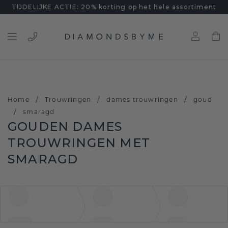
TIJDELIJKE ACTIE: 20% korting op het hele assortiment
/
/
/
Home
Trouwringen
dames trouwringen
goud
/
smaragd
GOUDEN DAMES
TROUWRINGEN MET
SMARAGD