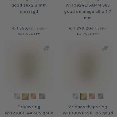
goud ±6x2.3 mm
WH0924L15APM 585
smaragd
goud smaragd ±5 x 1,7
mm
€ 1.556,-
€ 1.279,20
€ 1.945,-
€ 1.599,-
Excl. Tax & BTW
Excl. Tax & BTW
Trouwring
Vriendschapsring
WH2108L14A 585 goud
WH0907L35X 585 goud