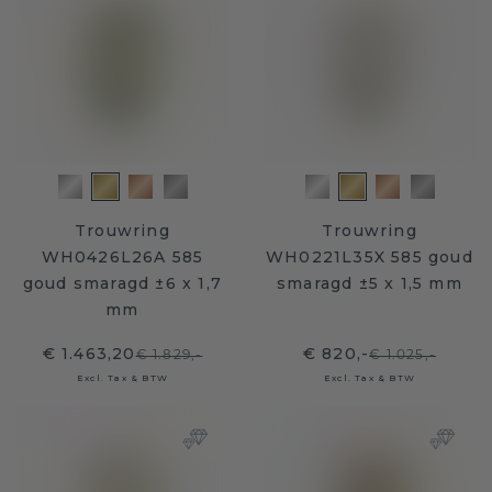
Trouwring
Trouwring
WH0426L26A 585
WH0221L35X 585 goud
goud smaragd ±6 x 1,7
smaragd ±5 x 1,5 mm
mm
€ 1.463,20
€ 820,-
€ 1.829,-
€ 1.025,-
Excl. Tax & BTW
Excl. Tax & BTW