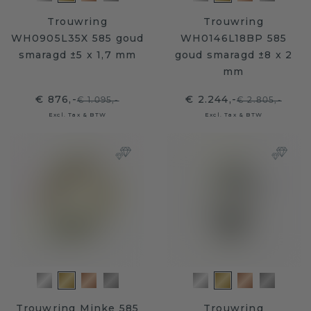
Trouwring
Trouwring
WH0905L35X 585 goud
WH0146L18BP 585
smaragd ±5 x 1,7 mm
goud smaragd ±8 x 2
mm
€ 876,-
€ 2.244,-
€ 1.095,-
€ 2.805,-
Excl. Tax & BTW
Excl. Tax & BTW
Trouwring Minke 585
Trouwring