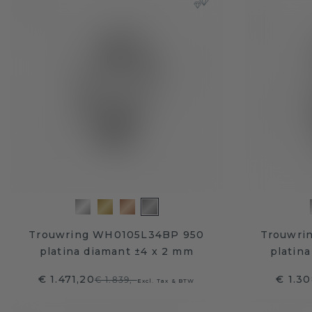
Trouwring WH0105L34BP 950
Trouwri
platina diamant ±4 x 2 mm
platina
€ 1.471,20
€ 1.30
€ 1.839,-
Excl. Tax & BTW