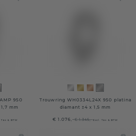
4AMP 950
Trouwring WH0334L24X 950 platina
x 1,7 mm
diamant ±4 x 1,5 mm
€ 1.076,-
€ 1.345,-
. Tax & BTW
Excl. Tax & BTW