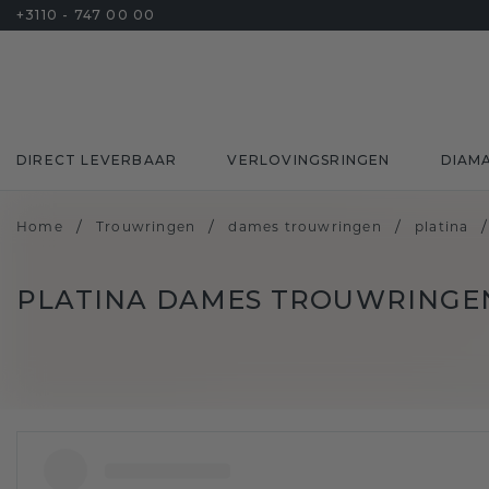
+3110 - 747 00 00
DIRECT LEVERBAAR
VERLOVINGSRINGEN
DIAM
/
/
/
/
Home
Trouwringen
dames trouwringen
platina
PLATINA DAMES TROUWRINGE