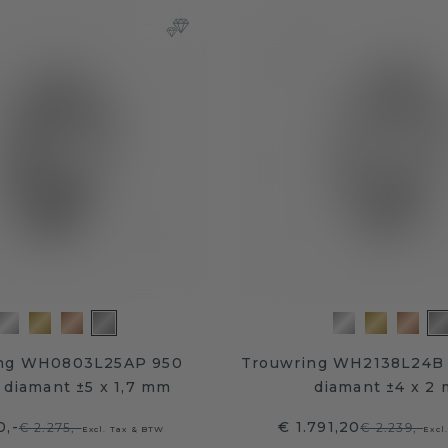
ng WH0803L25AP 950
Trouwring WH2138L24B 
a diamant ±5 x 1,7 mm
diamant ±4 x 2
0,-
€ 1.791,20
€ 2.275,-
€ 2.239,-
Excl. Tax & BTW
Excl