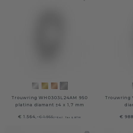
Trouwring WH0303L24AM 950
Trouwring 
platina diamant ±4 x 1,7 mm
dia
€ 1.564,-
€ 988
€ 1.955,-
Excl. Tax & BTW