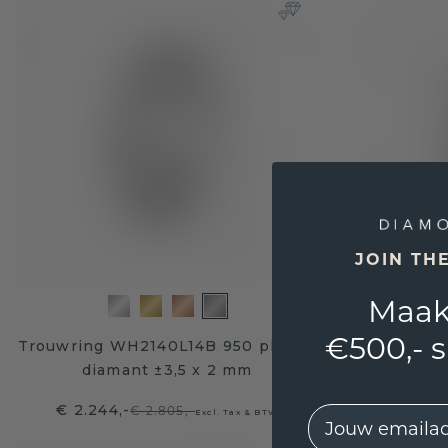
JOIN TH
Maak
€500,- 
Trouwring WH2140L14B 950 platina
Trouwring 
diamant ±3,5 x 2 mm
dia
€ 2.244,-
€ 1.23
€ 2.805,-
EMail
Excl. Tax & BTW