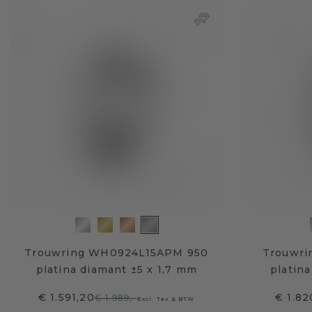
Trouwring WH0924L15APM 950
Trouwri
platina diamant ±5 x 1,7 mm
platin
€ 1.591,20
€ 1.82
€ 1.989,-
Excl. Tax & BTW