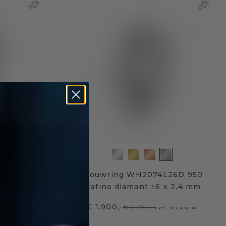
5AP 950
Trouwring WH2074L26D 950
 1,7 mm
platina diamant ±6 x 2,4 mm
€ 1.900,-
€ 2.375,-
. Tax & BTW
Excl. Tax & BTW