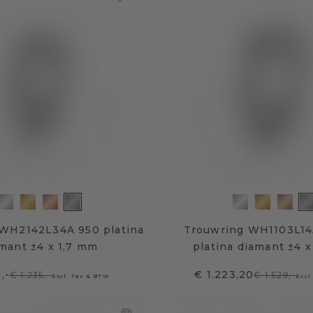
WH2142L34A 950 platina
Trouwring WH1103L1
mant ±4 x 1,7 mm
platina diamant ±4 
,-
€ 1.223,20
€ 1.235,-
€ 1.529,-
Excl. Tax & BTW
Excl