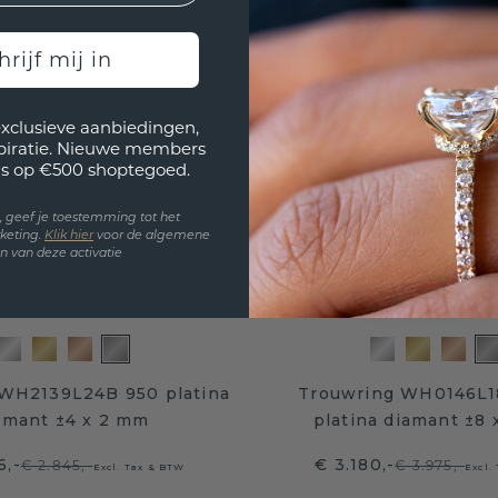
hrijf mij in
exclusieve aanbiedingen,
spiratie. Nieuwe members
s op €500 shoptegoed.
en, geef je toestemming tot het
keting.
Klik hie
r
voor de algemene
 van deze activatie
WH2139L24B 950 platina
Trouwring WH0146L1
amant ±4 x 2 mm
platina diamant ±8
6,-
€ 3.180,-
€ 2.845,-
€ 3.975,-
Excl. Tax & BTW
Excl.