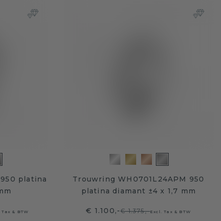
950 platina
Trouwring WH0701L24APM 950
 mm
platina diamant ±4 x 1,7 mm
€ 1.100,-
€ 1.375,-
. Tax & BTW
Excl. Tax & BTW