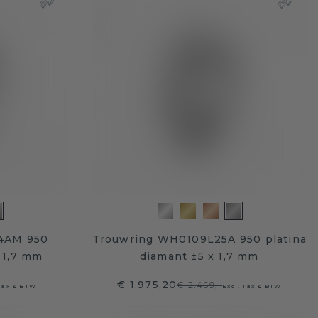
4AM 950
Trouwring WH0109L25A 950 platina
x 1,7 mm
diamant ±5 x 1,7 mm
€ 1.975,20
€ 2.469,-
 Tax & BTW
Excl. Tax & BTW