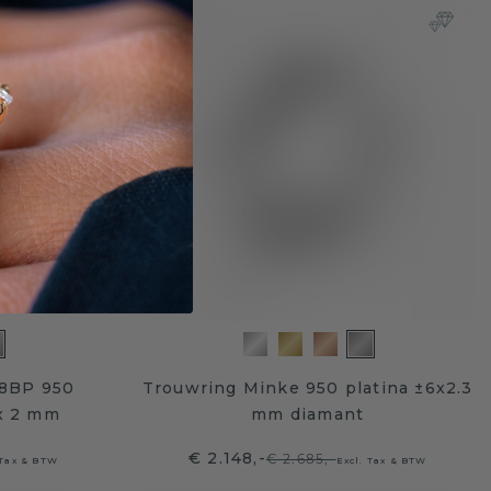
8BP 950
Trouwring Minke 950 platina ±6x2.3
 x 2 mm
mm diamant
€ 2.148,-
€ 2.685,-
 Tax & BTW
Excl. Tax & BTW