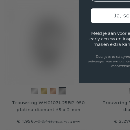
Ja, sc
Meld je aan voor 
early access en in
maken extra kan
Door je in te schrijv
ontvangen van e-mailmar
voorwaarden
Trouwring WH0103L25BP 950
Trouwring 
platina diamant ±5 x 2 mm
di
€ 1.956,-
€ 2.27
€ 2.445,-
Excl. Tax & BTW