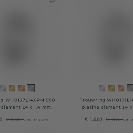
ng WH0157L14XPM 950
Trouwring WH0101L1
 diamant ±4 x 1,4 mm
platina diamant ±4 
8,-
€ 1.228,-
€ 1.635,-
€ 1.535,-
Excl. Tax & BTW
Excl.