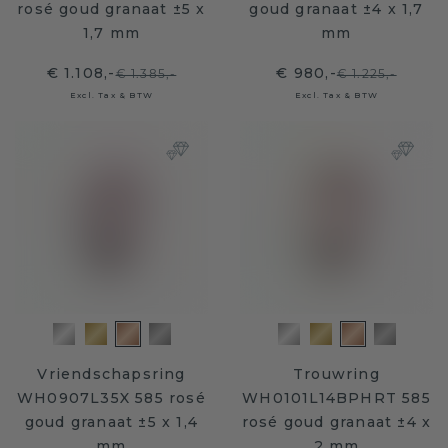
rosé goud granaat ±5 x
goud granaat ±4 x 1,7
1,7 mm
mm
€ 1.108,-
€ 980,-
€ 1.385,-
€ 1.225,-
Excl. Tax & BTW
Excl. Tax & BTW
Vriendschapsring
Trouwring
WH0907L35X 585 rosé
WH0101L14BPHRT 585
goud granaat ±5 x 1,4
rosé goud granaat ±4 x
mm
2 mm