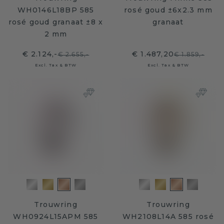
WH0146L18BP 585
rosé goud ±6x2.3 mm
rosé goud granaat ±8 x
granaat
2 mm
€ 2.124,-
€ 1.487,20
€ 2.655,-
€ 1.859,-
Excl. Tax & BTW
Excl. Tax & BTW
Trouwring
Trouwring
WH0924L15APM 585
WH2108L14A 585 rosé