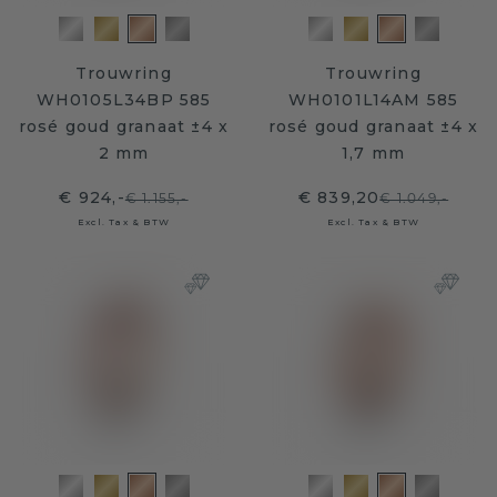
Trouwring
Trouwring
WH0105L34BP 585
WH0101L14AM 585
rosé goud granaat ±4 x
rosé goud granaat ±4 x
2 mm
1,7 mm
€ 924,-
€ 839,20
€ 1.155,-
€ 1.049,-
Excl. Tax & BTW
Excl. Tax & BTW