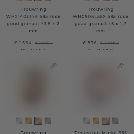
Trouwring
Trouwring
WH2140L14B 585 rosé
WH0905L35X 585 rosé
goud granaat ±3,5 x 2
goud granaat ±5 x 1,7
mm
mm
€ 1.564,-
€ 836,-
€ 1.955,-
€ 1.045,-
Excl. Tax & BTW
Excl. Tax & BTW
Trouwring
Trouwring Minke 585