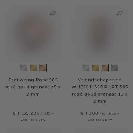
Trouwring Rosa 585
Vriendschapsring
rosé goud granaat ±5 x
WH0101L35BPHRT 585
2 mm
rosé goud granaat ±5 x
2 mm
€ 1.135,20
€ 1.308,-
€ 1.419,-
€ 1.635,-
Excl. Tax & BTW
Excl. Tax & BTW