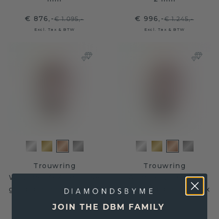
€ 876,-
€ 996,-
€ 1.095,-
€ 1.245,-
Excl. Tax & BTW
Excl. Tax & BTW
Trouwring
Trouwring
WH2104L34A 585 rosé
WH0114L25BP 585
goud granaat ±4,5 x 1,7
rosé goud granaat ±5 x
mm
2 mm
JOIN THE DBM FAMILY