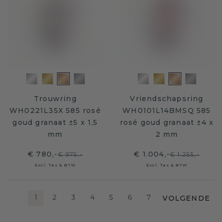
Trouwring
Vriendschapsring
WH0221L35X 585 rosé
WH0101L14BMSQ 585
goud granaat ±5 x 1,5
rosé goud granaat ±4 x
mm
2 mm
€ 780,-
€ 1.004,-
€ 975,-
€ 1.255,-
Excl. Tax & BTW
Excl. Tax & BTW
VOLGENDE
1
2
3
4
5
6
7