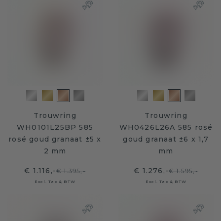
Trouwring
Trouwring
WH0101L25BP 585
WH0426L26A 585 rosé
rosé goud granaat ±5 x
goud granaat ±6 x 1,7
2 mm
mm
€ 1.116,-
€ 1.276,-
€ 1.395,-
€ 1.595,-
Excl. Tax & BTW
Excl. Tax & BTW