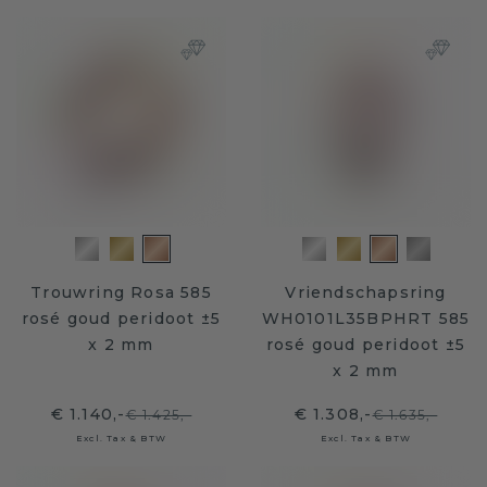
Trouwring Rosa 585
Vriendschapsring
rosé goud peridoot ±5
WH0101L35BPHRT 585
x 2 mm
rosé goud peridoot ±5
x 2 mm
€ 1.140,-
€ 1.308,-
€ 1.425,-
€ 1.635,-
Excl. Tax & BTW
Excl. Tax & BTW