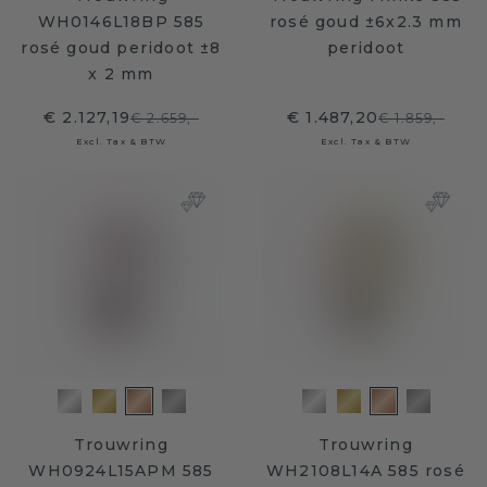
WH0146L18BP 585
rosé goud ±6x2.3 mm
rosé goud peridoot ±8
peridoot
x 2 mm
€ 2.127,19
€ 1.487,20
€ 2.659,-
€ 1.859,-
Excl. Tax & BTW
Excl. Tax & BTW
Trouwring
Trouwring
WH0924L15APM 585
WH2108L14A 585 rosé