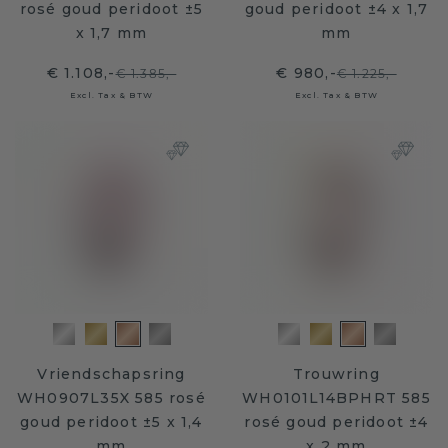
rosé goud peridoot ±5
goud peridoot ±4 x 1,7
x 1,7 mm
mm
€ 1.108,-
€ 980,-
€ 1.385,-
€ 1.225,-
Excl. Tax & BTW
Excl. Tax & BTW
Vriendschapsring
Trouwring
WH0907L35X 585 rosé
WH0101L14BPHRT 585
goud peridoot ±5 x 1,4
rosé goud peridoot ±4
mm
x 2 mm