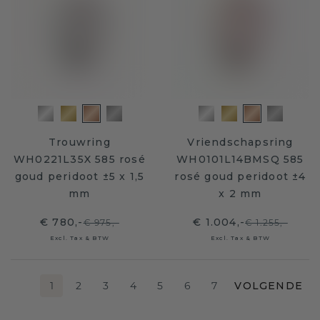
Trouwring
Vriendschapsring
WH0221L35X 585 rosé
WH0101L14BMSQ 585
goud peridoot ±5 x 1,5
rosé goud peridoot ±4
mm
x 2 mm
€ 780,-
€ 1.004,-
€ 975,-
€ 1.255,-
Excl. Tax & BTW
Excl. Tax & BTW
1
2
3
4
5
6
7
VOLGENDE