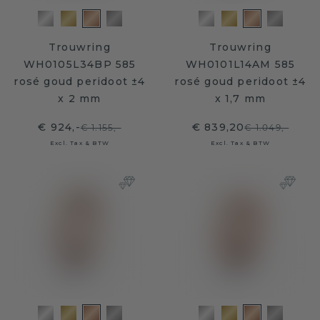
Trouwring
Trouwring
WH0105L34BP 585
WH0101L14AM 585
rosé goud peridoot ±4
rosé goud peridoot ±4
x 2 mm
x 1,7 mm
€ 924,-
€ 839,20
€ 1.155,-
€ 1.049,-
Excl. Tax & BTW
Excl. Tax & BTW