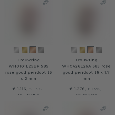
Trouwring
Trouwring
WH0101L25BP 585
WH0426L26A 585 rosé
rosé goud peridoot ±5
goud peridoot ±6 x 1,7
x 2 mm
mm
€ 1.116,-
€ 1.276,-
€ 1.395,-
€ 1.595,-
Excl. Tax & BTW
Excl. Tax & BTW