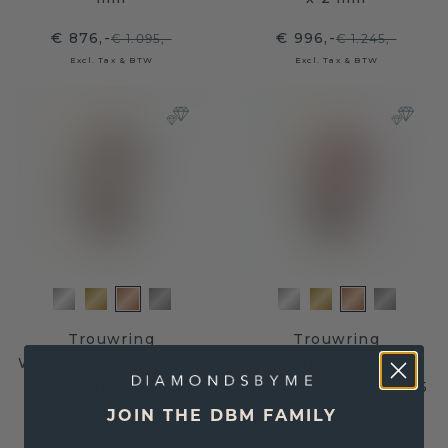
€ 876,-
€ 996,-
€ 1.095,-
€ 1.245,-
Excl. Tax & BTW
Excl. Tax & BTW
Trouwring
Trouwring
WH2104L34A 585 rosé
WH0114L25BP 585
goud peridoot ±4,5 x
rosé goud peridoot ±5
1,7 mm
x 2 mm
JOIN THE DBM FAMILY