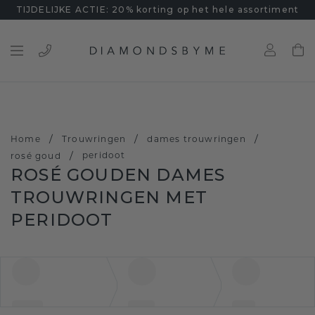
TIJDELIJKE ACTIE: 20% korting op het hele assortiment
/
/
/
Home
Trouwringen
dames trouwringen
/
peridoot
rosé goud
ROSÉ GOUDEN DAMES
TROUWRINGEN MET
PERIDOOT