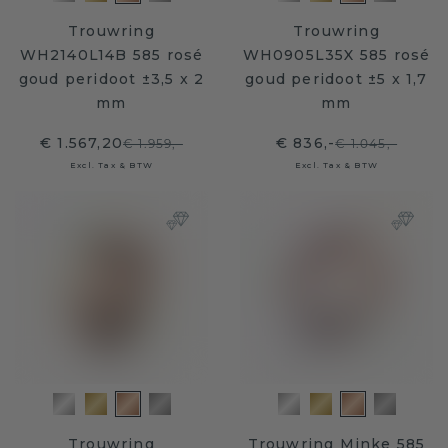
Trouwring
Trouwring
WH2140L14B 585 rosé
WH0905L35X 585 rosé
goud peridoot ±3,5 x 2
goud peridoot ±5 x 1,7
mm
mm
€ 1.567,20
€ 836,-
€ 1.959,-
€ 1.045,-
Excl. Tax & BTW
Excl. Tax & BTW
Trouwring
Trouwring Minke 585