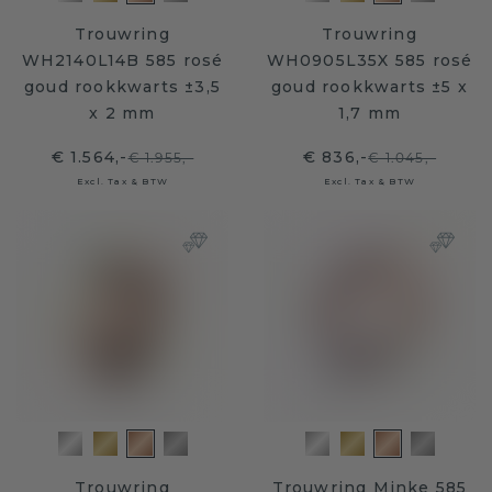
Trouwring
Trouwring
WH2140L14B 585 rosé
WH0905L35X 585 rosé
goud rookkwarts ±3,5
goud rookkwarts ±5 x
x 2 mm
1,7 mm
€ 1.564,-
€ 836,-
€ 1.955,-
€ 1.045,-
Excl. Tax & BTW
Excl. Tax & BTW
Trouwring
Trouwring Minke 585