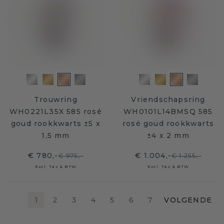
Trouwring
Vriendschapsring
WH0221L35X 585 rosé
WH0101L14BMSQ 585
goud rookkwarts ±5 x
rosé goud rookkwarts
1,5 mm
±4 x 2 mm
€ 780,-
€ 1.004,-
€ 975,-
€ 1.255,-
Excl. Tax & BTW
Excl. Tax & BTW
1
2
3
4
5
6
7
VOLGENDE