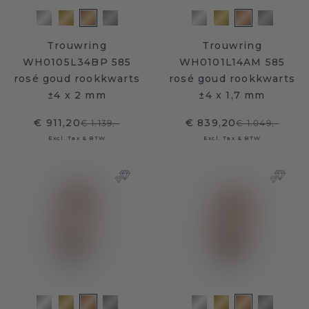
Trouwring
Trouwring
WH0105L34BP 585
WH0101L14AM 585
rosé goud rookkwarts
rosé goud rookkwarts
±4 x 2 mm
±4 x 1,7 mm
€ 911,20
€ 839,20
€ 1.139,-
€ 1.049,-
Excl. Tax & BTW
Excl. Tax & BTW