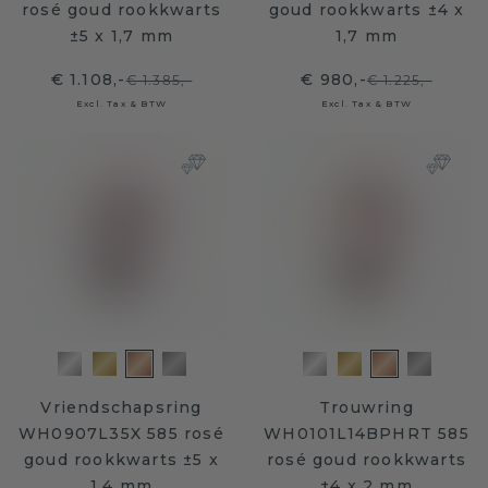
rosé goud rookkwarts
goud rookkwarts ±4 x
±5 x 1,7 mm
1,7 mm
€ 1.108,-
€ 980,-
€ 1.385,-
€ 1.225,-
Excl. Tax & BTW
Excl. Tax & BTW
Vriendschapsring
Trouwring
WH0907L35X 585 rosé
WH0101L14BPHRT 585
goud rookkwarts ±5 x
rosé goud rookkwarts
1,4 mm
±4 x 2 mm