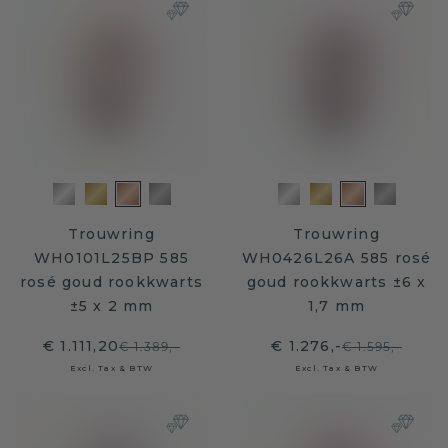
Trouwring
Trouwring
WH0101L25BP 585
WH0426L26A 585 rosé
rosé goud rookkwarts
goud rookkwarts ±6 x
±5 x 2 mm
1,7 mm
€ 1.111,20
€ 1.276,-
€ 1.389,-
€ 1.595,-
Excl. Tax & BTW
Excl. Tax & BTW