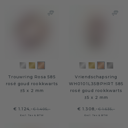
Trouwring Rosa 585
Vriendschapsring
rosé goud rookkwarts
WH0101L35BPHRT 585
±5 x 2 mm
rosé goud rookkwarts
±5 x 2 mm
€ 1.124,-
€ 1.308,-
€ 1.405,-
€ 1.635,-
Excl. Tax & BTW
Excl. Tax & BTW