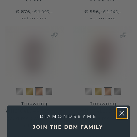
€ 876,-
€ 996,-
€ 1.095,-
€ 1.245,-
Excl. Tax & BTW
Excl. Tax & BTW
Trouwring
Trouwring
WH2104L34A 585 rosé
WH0114L25BP 585
goud rookkwarts ±4,5
rosé goud rookkwarts
x 1,7 mm
±5 x 2 mm
JOIN THE DBM FAMILY