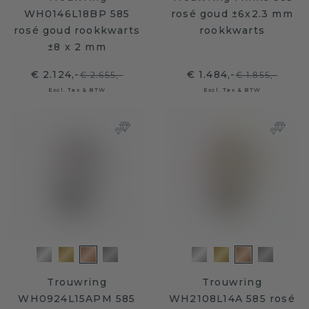
WH0146L18BP 585
rosé goud ±6x2.3 mm
rosé goud rookkwarts
rookkwarts
±8 x 2 mm
€ 2.124,-
€ 1.484,-
€ 2.655,-
€ 1.855,-
Excl. Tax & BTW
Excl. Tax & BTW
Trouwring
Trouwring
WH0924L15APM 585
WH2108L14A 585 rosé