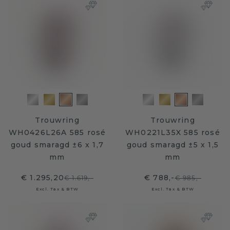
Trouwring
Trouwring
WH0426L26A 585 rosé
WH0221L35X 585 rosé
goud smaragd ±6 x 1,7
goud smaragd ±5 x 1,5
mm
mm
€ 1.295,20
€ 788,-
€ 1.619,-
€ 985,-
Excl. Tax & BTW
Excl. Tax & BTW