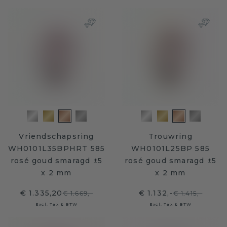
Vriendschapsring
Trouwring
WH0101L35BPHRT 585
WH0101L25BP 585
rosé goud smaragd ±5
rosé goud smaragd ±5
x 2 mm
x 2 mm
€ 1.335,20
€ 1.132,-
€ 1.669,-
€ 1.415,-
Excl. Tax & BTW
Excl. Tax & BTW