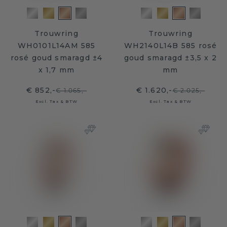
Trouwring
Trouwring
WH0101L14AM 585
WH2140L14B 585 rosé
rosé goud smaragd ±4
goud smaragd ±3,5 x 2
x 1,7 mm
mm
€ 852,-
€ 1.620,-
€ 1.065,-
€ 2.025,-
Excl. Tax & BTW
Excl. Tax & BTW