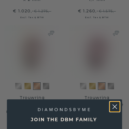
€ 1.020,-
€ 1.260,-
€ 1.275,-
€ 1.575,-
Excl. Tax & BTW
Excl. Tax & BTW
Trouwring
Trouwring
WH0114L25BP 585
WH0162L25A 585 rosé
rosé goud smaragd ±5
goud smaragd ±5,5 x
x 2 mm
1,7 mm
JOIN THE DBM FAMILY