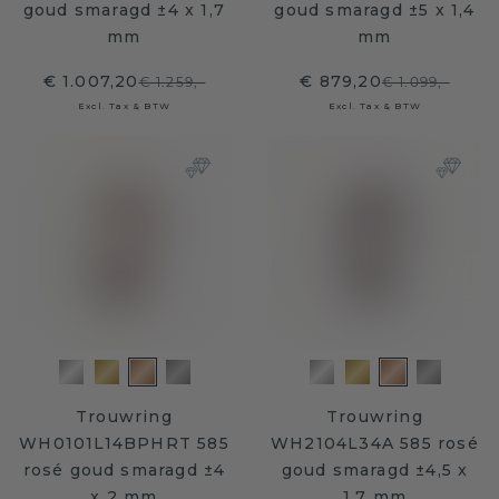
goud smaragd ±4 x 1,7
goud smaragd ±5 x 1,4
mm
mm
€ 1.007,20
€ 879,20
€ 1.259,-
€ 1.099,-
Excl. Tax & BTW
Excl. Tax & BTW
Trouwring
Trouwring
WH0101L14BPHRT 585
WH2104L34A 585 rosé
rosé goud smaragd ±4
goud smaragd ±4,5 x
x 2 mm
1,7 mm