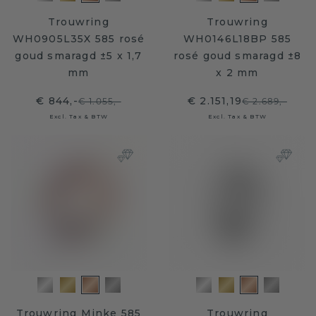
Trouwring
Trouwring
WH0905L35X 585 rosé
WH0146L18BP 585
goud smaragd ±5 x 1,7
rosé goud smaragd ±8
mm
x 2 mm
€ 844,-
€ 2.151,19
€ 1.055,-
€ 2.689,-
Excl. Tax & BTW
Excl. Tax & BTW
Trouwring Minke 585
Trouwring