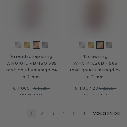
Vriendschapsring
Trouwring
WH0101L14BMSQ 585
WH0141L26BP 585
rosé goud smaragd ±4
rosé goud smaragd ±7
x 2 mm
x 2 mm
€ 1.060,-
€ 1.807,20
€ 1.325,-
€ 2.259,-
Excl. Tax & BTW
Excl. Tax & BTW
1
2
3
4
5
6
VOLGENDE