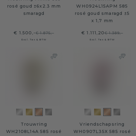
rosé goud ±6x2.3 mm
WH0924L15APM 585
smaragd
rosé goud smaragd ±5
x 1,7 mm
€ 1.500,-
€ 1.111,20
€ 1.875,-
€ 1.389,-
Excl. Tax & BTW
Excl. Tax & BTW
Trouwring
Vriendschapsring
WH2108L14A 585 rosé
WH0907L35X 585 rosé