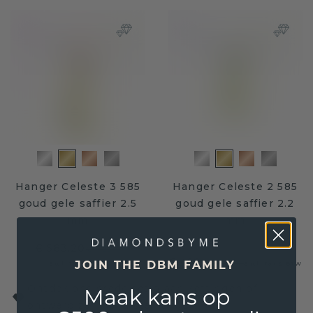
Hanger Celeste 3 585
Hanger Celeste 2 585
goud gele saffier 2.5
goud gele saffier 2.2
mm
mm
€ 583,20
€ 729,-
€ 452,-
€ 565,-
Excl. Tax & BTW
Excl. Tax & BTW
JOIN THE DBM FAMILY
Ontdek ons brede scala aan kettingen of
Maak kans op
ontwerp zelf de juiste hanger!