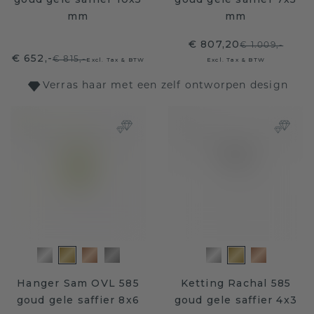
mm
mm
€ 807,20
€ 1.009,-
€ 652,-
€ 815,-
Excl. Tax & BTW
Excl. Tax & BTW
Verras haar met een zelf ontworpen design
Hanger Sam OVL 585
Ketting Rachal 585
goud gele saffier 8x6
goud gele saffier 4x3