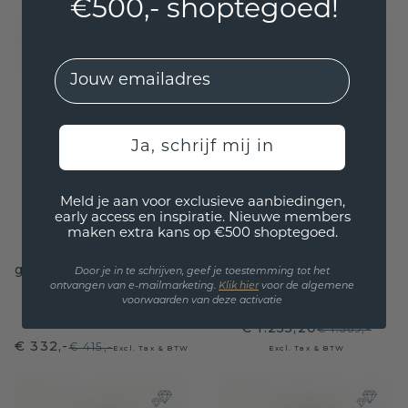
€500,- shoptegoed!
EMail
Ja, schrijf mij in
Meld je aan voor exclusieve aanbiedingen,
early access en inspiratie. Nieuwe members
maken extra kans op €500 shoptegoed.
Hanger Celeste 1 585
Hanger Frauke EME
goud gele saffier 2 mm
585 goud gele saffier
Door je in te schrijven, geef je toestemming tot het
ontvangen van e-mailmarketing.
Klik hie
r
voor de algemene
7x5 mm
voorwaarden van deze activatie
€ 1.255,20
€ 1.569,-
€ 332,-
€ 415,-
Excl. Tax & BTW
Excl. Tax & BTW