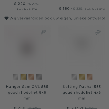
€ 220,-
€ 275,-
€ 180,-
€ 225,-
Excl. Tax & BTW
Excl. Tax & BTW
Wij vervaardigen ook uw eigen, unieke ontwerp!
Hanger Sam OVL 585
Ketting Rachal 585
goud rhodoliet 8x6
goud rhodoliet 4x3
mm
mm
€ 260,-
€ 303,20
€ 325,-
€ 379,-