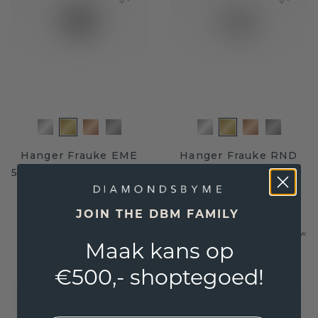
Hanger Frauke EME
Hanger Frauke RND
585 goud rhodoliet 7x5
585 goud rhodoliet 5
mm
mm
JOIN THE DBM FAMILY
€ 668,-
€ 835,-
€ 556,-
€ 695,-
Excl. Tax & BTW
Excl. Tax & BTW
Maak kans op
Ecologisch verantwoorde sieraden
€500,- shoptegoed!