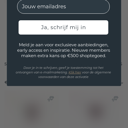
EMail
Ja, schrijf mij in
Meld je aan voor exclusieve aanbiedingen,
early access en inspiratie. Nieuwe members
maken extra kans op €500 shoptegoed.
Hanger Frauke OVL
Hanger Lavon RND
585 goud rhodoliet 7x5
585 goud rhodoliet 6.5
Door je in te schrijven, geef je toestemming tot het
mm
mm
ontvangen van e-mailmarketing.
Klik hie
r
voor de algemene
voorwaarden van deze activatie
€ 532,-
€ 532,-
€ 665,-
€ 665,-
Excl. Tax & BTW
Excl. Tax & BTW