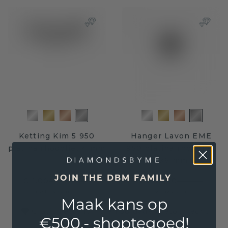
Ketting Kim 5 950
Hanger Lavon EME
platina rhodoliet 4 mm
950 platina rhodoliet
8x6 mm
JOIN THE DBM FAMILY
€ 1.004,-
€ 503,20
€ 1.255,-
€ 629,-
Excl. Tax & BTW
Excl. Tax & BTW
Maak kans op
Gratis verzending en 30 dagen retourrecht
€500,- shoptegoed!