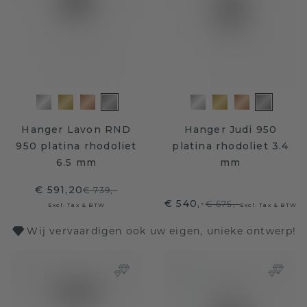
Hanger Lavon RND
Hanger Judi 950
950 platina rhodoliet
platina rhodoliet 3.4
6.5 mm
mm
€ 591,20
€ 739,-
€ 540,-
€ 675,-
Excl. Tax & BTW
Excl. Tax & BTW
Wij vervaardigen ook uw eigen, unieke ontwerp!