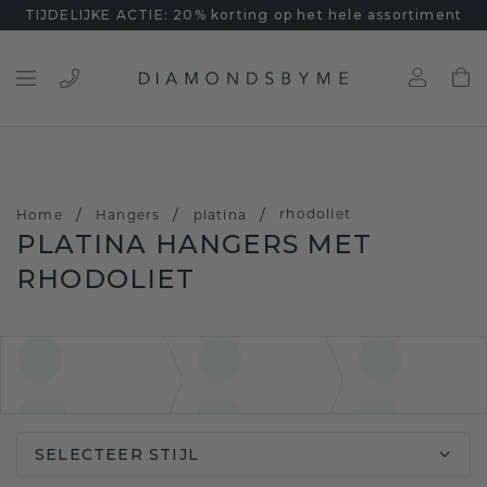
TIJDELIJKE ACTIE: 20% korting op het hele assortiment
/
/
/
rhodoliet
Home
Hangers
platina
PLATINA HANGERS MET
RHODOLIET
SELECTEER STIJL