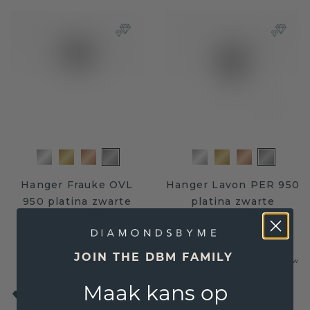
Hanger Frauke OVL
Hanger Lavon PER 950
950 platina zwarte
platina zwarte
diamant 1.175 crt
diamant 1.25 crt
€ 780,-
€ 975,-
JOIN THE DBM FAMILY
€ 532,-
€ 665,-
Excl. Tax & BTW
Excl. Tax & BTW
Maak kans op
Ontdek ons brede scala aan kettingen of
ontwerp zelf de juiste hanger!