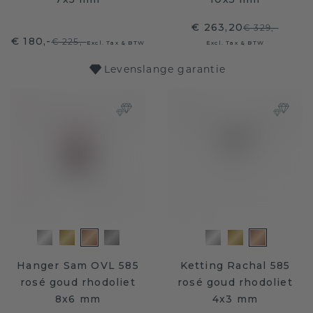
€ 263,20
€ 329,-
€ 180,-
€ 225,-
Excl. Tax & BTW
Excl. Tax & BTW
Levenslange garantie
Hanger Sam OVL 585
Ketting Rachal 585
rosé goud rhodoliet
rosé goud rhodoliet
8x6 mm
4x3 mm