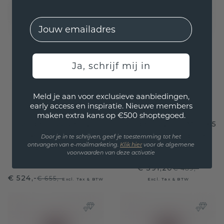
EMail
Ja, schrijf mij in
Meld je aan voor exclusieve aanbiedingen,
early access en inspiratie. Nieuwe members
maken extra kans op €500 shoptegoed.
Hanger Frauke OVL
Hanger Lavon EME 585
585 rosé goud
rosé goud rhodoliet
Door je in te schrijven, geef je toestemming tot het
ontvangen van e-mailmarketing.
Klik hie
r
voor de algemene
rhodoliet 7x5 mm
8x6 mm
voorwaarden van deze activatie
€ 391,20
€ 489,-
€ 524,-
€ 655,-
Excl. Tax & BTW
Excl. Tax & BTW