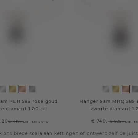
am PER 585 rosé goud
Hanger Sam MRQ 585 
e diamant 1.00 crt
zwarte diamant 1.2
,20
€ 740,-
€ 419,-
€ 925,-
Excl. Tax & BTW
Excl. T
 ons brede scala aan kettingen of ontwerp zelf de juis