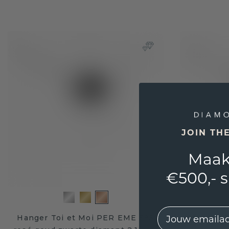
JOIN TH
Maak
€500,- 
EMail
Hanger Toi et Moi PER EME 585
Hanger T