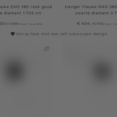
auke EME 585 rosé goud
Hanger Frauke RND 585
e diamant 1.705 crt
zwarte diamant 0.7
,20
€ 604,-
€ 1.089,-
€ 755,-
Excl. Tax & BTW
Excl. T
Verras haar met een zelf ontworpen design