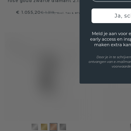
rosé goud zwarte diamant 2.15 crt
rosé goud 
€ 1.055,20
€ 1.04
€ 1.319,-
Excl. Tax & BTW
Ja, sc
Meld je aan voor 
early access en in
maken extra kan
Door je in te schrijv
ontvangen van e-mailmar
voorwaarden