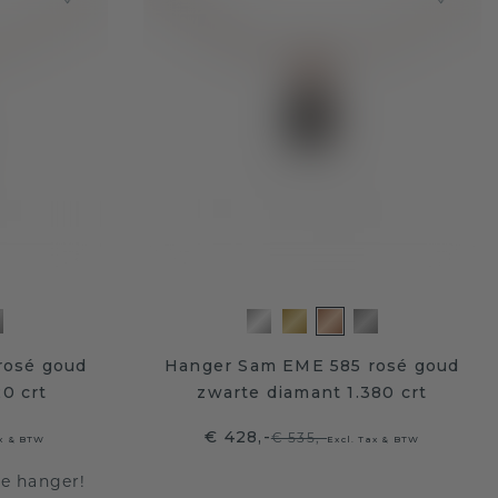
rosé goud
Hanger Sam EME 585 rosé goud
0 crt
zwarte diamant 1.380 crt
€ 428,-
€ 535,-
ax & BTW
Excl. Tax & BTW
te hanger!