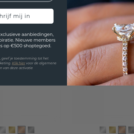
zwarte diamant 1.90 crt
zwarte diamant 1.2
4,-
€ 660,-
€ 1.305,-
€ 825,-
Excl. Tax & BTW
Excl. T
hrijf mij in
Levenslange garantie
exclusieve aanbiedingen,
spiratie. Nieuwe members
s op €500 shoptegoed.
en, geef je toestemming tot het
keting.
Klik hie
r
voor de algemene
 van deze activatie