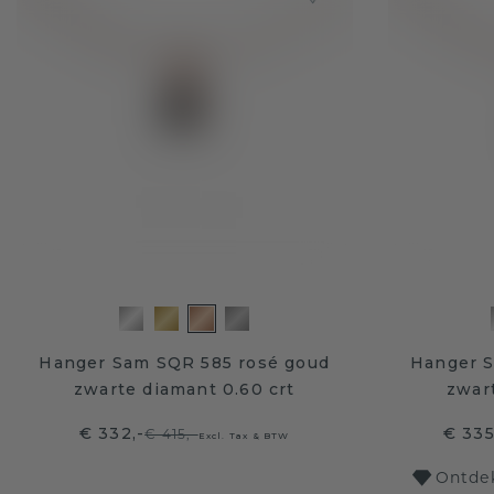
Hanger Sam SQR 585 rosé goud
Hanger S
zwarte diamant 0.60 crt
zwart
€ 332,-
€ 335
€ 415,-
Excl. Tax & BTW
Ontdek