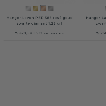
Hanger Lavon PER 585 rosé goud
Hanger La
zwarte diamant 1.25 crt
zwar
€ 479,20
€ 75
€ 599,-
Excl. Tax & BTW