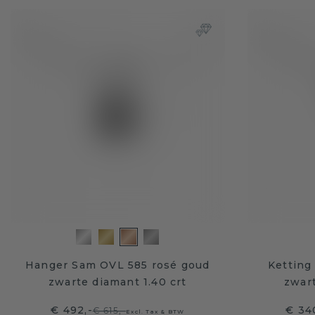
Hanger Sam OVL 585 rosé goud
Ketting
zwarte diamant 1.40 crt
zwart
€ 492,-
€ 34
€ 615,-
Excl. Tax & BTW