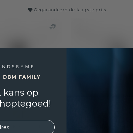
Gegarandeerd de laagste prijs
E DBM FAMILY
 kans op
shoptegoed!
oi et Moi PER PER 585
Hanger Celeste 3 585 