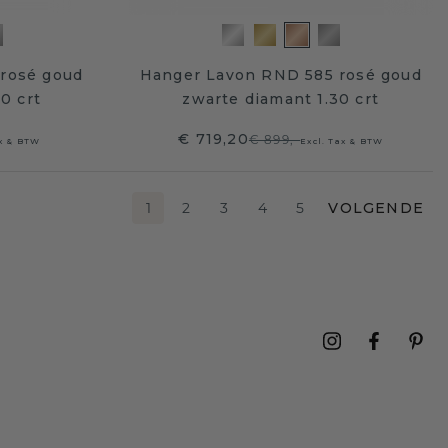
rosé goud
Hanger Lavon RND 585 rosé goud
0 crt
zwarte diamant 1.30 crt
€ 719,20
€ 899,-
ax & BTW
Excl. Tax & BTW
1
2
3
4
5
VOLGENDE