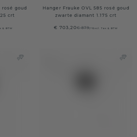
 rosé goud
Hanger Frauke OVL 585 rosé goud
25 crt
zwarte diamant 1.175 crt
€ 703,20
€ 879,-
ax & BTW
Excl. Tax & BTW