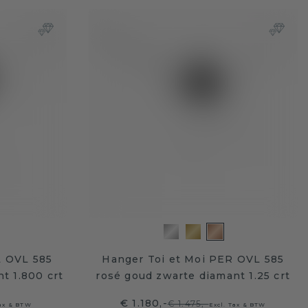
L OVL 585
Hanger Toi et Moi PER OVL 585
t 1.800 crt
rosé goud zwarte diamant 1.25 crt
€ 1.180,-
€ 1.475,-
Tax & BTW
Excl. Tax & BTW