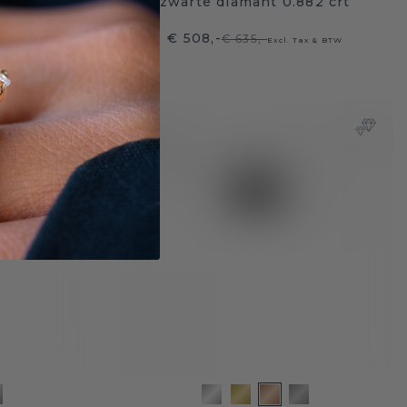
12 crt
zwarte diamant 0.882 crt
€ 508,-
€ 635,-
ax & BTW
Excl. Tax & BTW