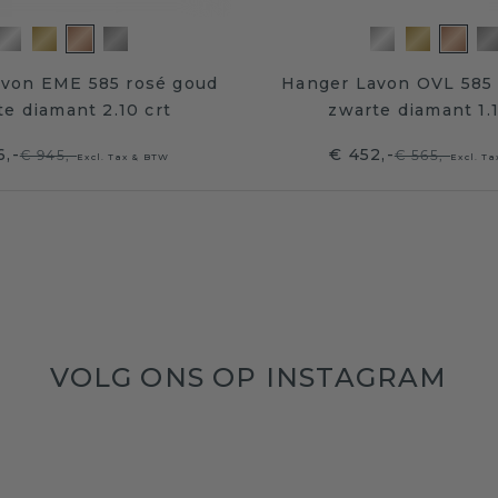
von EME 585 rosé goud
Hanger Lavon OVL 585 
te diamant 2.10 crt
zwarte diamant 1.1
6,-
€ 452,-
€ 945,-
€ 565,-
Excl. Tax & BTW
Excl. T
VOLG ONS OP INSTAGRAM