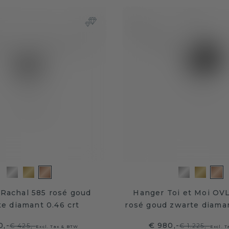
 Rachal 585 rosé goud
Hanger Toi et Moi OV
e diamant 0.46 crt
rosé goud zwarte diaman
0,-
€ 980,-
€ 425,-
€ 1.225,-
Excl. Tax & BTW
Excl. 