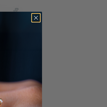
goud grijze
Tax & BTW