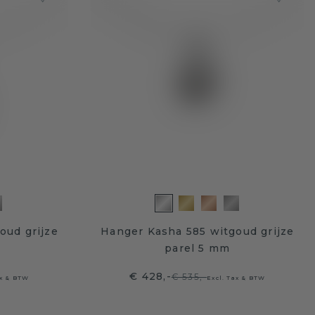
oud grijze
Hanger Kasha 585 witgoud grijze
parel 5 mm
€ 428,-
€ 535,-
ax & BTW
Excl. Tax & BTW