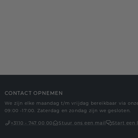
CONTACT OPNEMEN
We zijn elke maandag t/m vrijdag bereikbaar via onze
09:00 -17:00. Zaterdag en zondag zijn we gesloten.
+3110 - 747 00 00
Stuur ons een mail
Start een 