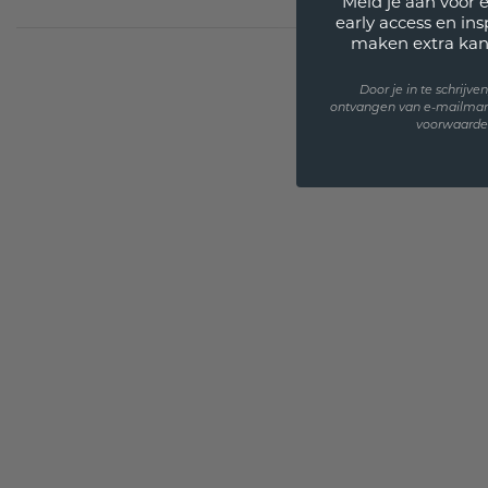
Meld je aan voor 
early access en in
maken extra kan
Door je in te schrijv
ontvangen van e-mailmar
voorwaarden