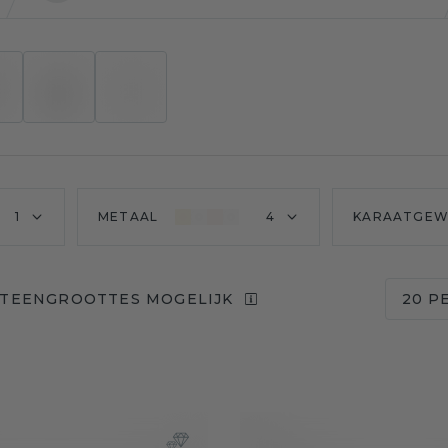
1
METAAL
4
KARAATGEW
STEENGROOTTES MOGELIJK
20 P