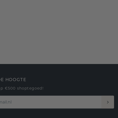
 DE HOOGTE
op €500 shoptegoed!