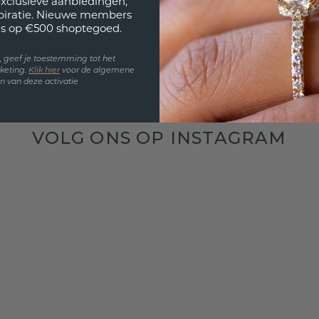
exclusieve aanbiedingen,
spiratie. Nieuwe members
s op €500 shoptegoed.
en, geef je toestemming tot het
keting.
Klik hie
r
voor de algemene
 van deze activatie
VOLG ONS OP INSTAGRAM