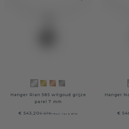
Hanger Rian 585 witgoud grijze
Hanger No
parel 7 mm
€ 543,20
€ 54
€ 679,-
Excl. Tax & BTW