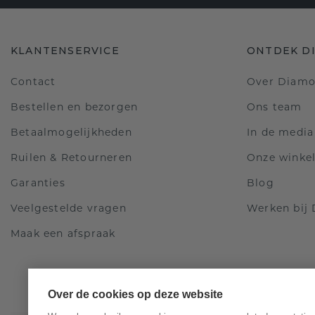
KLANTENSERVICE
ONTDEK D
Contact
Over Diam
Bestellen en bezorgen
Ons team
Betaalmogelijkheden
In de media
Ruilen & Retourneren
Onze winke
Garanties
Blog
Veelgestelde vragen
Werken bij
Maak een afspraak
Over de cookies op deze website