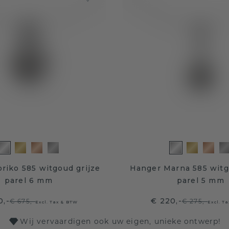
riko 585 witgoud grijze
Hanger Marna 585 witg
parel 6 mm
parel 5 mm
0,-
€ 220,-
€ 675,-
€ 275,-
Excl. Tax & BTW
Excl. T
Wij vervaardigen ook uw eigen, unieke ontwerp!