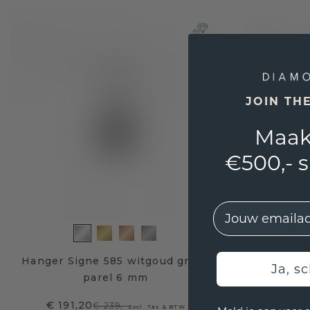
JOIN TH
Maak
€500,- 
EMail
Hanger Signe 585 witgoud grijze
Hanger A
Ja, sc
parel 6 mm
€ 191,20
€ 35
€ 239,-
Excl. Tax & BTW