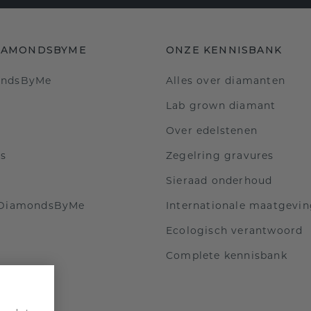
IAMONDSBYME
ONZE KENNISBANK
ondsByMe
Alles over diamanten
Lab grown diamant
Over edelstenen
ls
Zegelring gravures
Sieraad onderhoud
 DiamondsByMe
Internationale maatgevi
Ecologisch verantwoord
Complete kennisbank