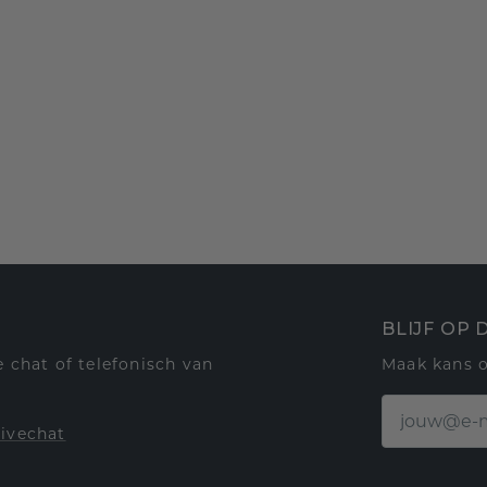
BLIJF OP
 chat of telefonisch van
Maak kans 
livechat