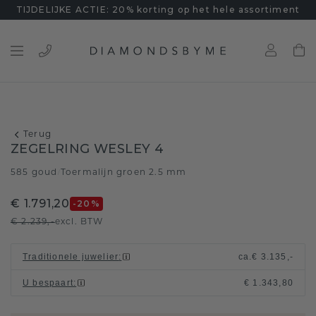
TIJDELIJKE ACTIE: 20% korting op het hele assortiment
Terug
ZEGELRING WESLEY 4
585 goud
Toermalijn groen 2.5 mm
/
€ 1.791,20
-20
%
€ 2.239,-
excl. BTW
Traditionele juwelier
:
ca.
€ 3.135,-
U bespaart
:
€ 1.343,80