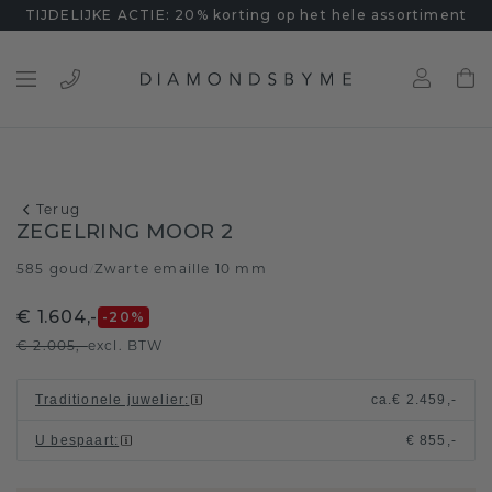
TIJDELIJKE ACTIE: 20% korting op het hele assortiment
Terug
ZEGELRING MOOR 2
585 goud
Zwarte emaille 10 mm
/
€ 1.604,-
-20
%
€ 2.005,-
excl. BTW
Traditionele juwelier
:
ca.
€ 2.459,-
U bespaart
:
€ 855,-