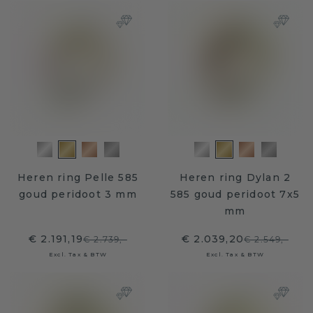
Heren ring Pelle 585
Heren ring Dylan 2
goud peridoot 3 mm
585 goud peridoot 7x5
mm
€ 2.191,19
€ 2.039,20
€ 2.739,-
€ 2.549,-
Excl. Tax & BTW
Excl. Tax & BTW