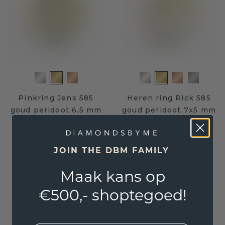
Pinkring Jens 585
Heren ring Rick 585
goud peridoot 6.5 mm
goud peridoot 7x5 mm
€ 1.500,-
€ 1.231,20
€ 1.875,-
€ 1.539,-
Excl. Tax & BTW
Excl. Tax & BTW
JOIN THE DBM FAMILY
Gratis verzending en 30 dagen retourrecht
Maak kans op
€500,- shoptegoed!