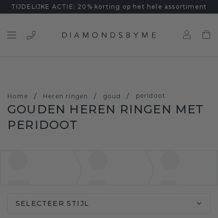
TIJDELIJKE ACTIE: 20% korting op het hele assortiment
/
/
/
peridoot
Home
Heren ringen
goud
GOUDEN HEREN RINGEN MET
PERIDOOT
SELECTEER STIJL