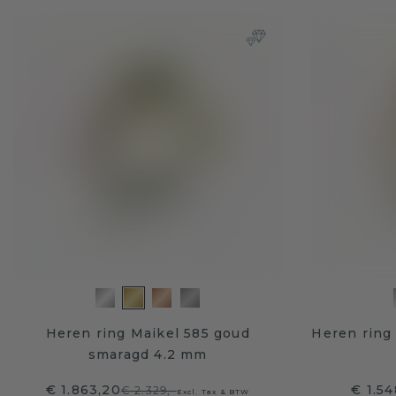
Heren ring Maikel 585 goud
Heren ring
smaragd 4.2 mm
€ 1.863,20
€ 1.54
€ 2.329,-
Excl. Tax & BTW