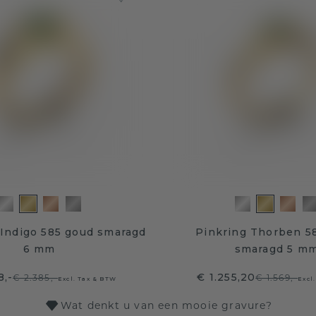
 Indigo 585 goud smaragd
Pinkring Thorben 5
6 mm
smaragd 5 m
8,-
€ 1.255,20
€ 2.385,-
€ 1.569,-
Excl. Tax & BTW
Excl
Wat denkt u van een mooie gravure?