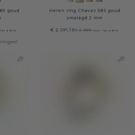
585 goud
Heren ring Chavez 585 goud
m
smaragd 2 mm
€ 2.391,19
€ 2.989,-
 Tax & BTW
Excl. Tax & BTW
lringen!