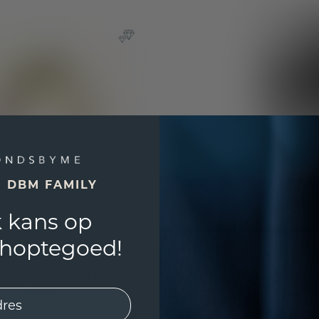
E DBM FAMILY
 kans op
shoptegoed!
 Pelle 585 goud smaragd
3 mm