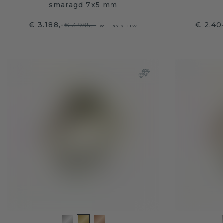
smaragd 7x5 mm
€ 3.188,-
€ 2.40
€ 3.985,-
Excl. Tax & BTW