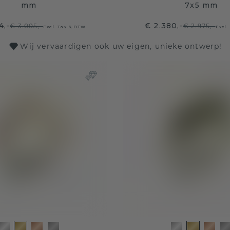
mm
7x5 mm
4,-
€ 2.380,-
€ 3.005,-
€ 2.975,-
Excl. Tax & BTW
Excl.
Wij vervaardigen ook uw eigen, unieke ontwerp!