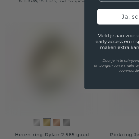
€ 1.308,-
€ 2.151
€ 1.635,-
Excl. Tax & BTW
Ja, sc
Meld je aan voor 
early access en in
maken extra kan
Door je in te schrijv
ontvangen van e-mailmar
voorwaarden
Heren ring Dylan 2 585 goud
Pinkring J