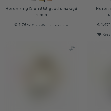
Heren ring Dion 585 goud smaragd
Heren 
4 mm
s
€ 1.764,-
€ 1.47
€ 2.205,-
Excl. Tax & BTW
Kies