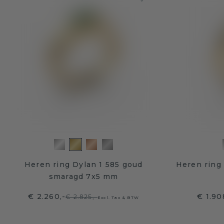
Heren ring Dylan 1 585 goud
Heren ring
smaragd 7x5 mm
€ 2.260,-
€ 1.90
€ 2.825,-
Excl. Tax & BTW