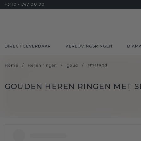
+3110 - 747 00 00
DIRECT LEVERBAAR
VERLOVINGSRINGEN
DIAM
/
/
/
smaragd
Home
Heren ringen
goud
GOUDEN HEREN RINGEN MET 