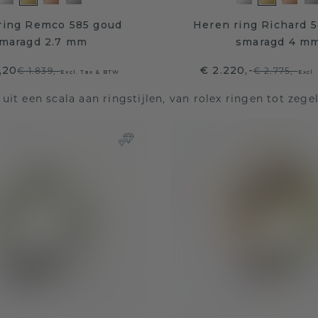
ring Remco 585 goud
Heren ring Richard 
maragd 2.7 mm
smaragd 4 m
1,20
€ 2.220,-
€ 1.839,-
€ 2.775,-
Excl. Tax & BTW
Excl.
 uit een scala aan ringstijlen, van rolex ringen tot zege