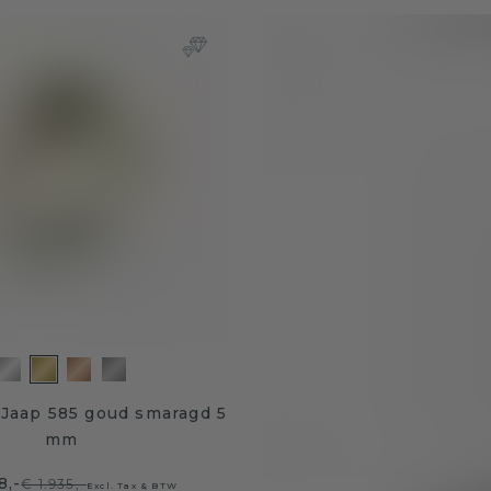
 Jaap 585 goud smaragd 5
mm
8,-
€ 1.935,-
Excl. Tax & BTW