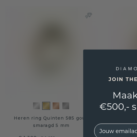
JOIN TH
Maak
€500,- 
Heren ring Quinten 585 goud
Heren ring
smaragd 5 mm
EMail