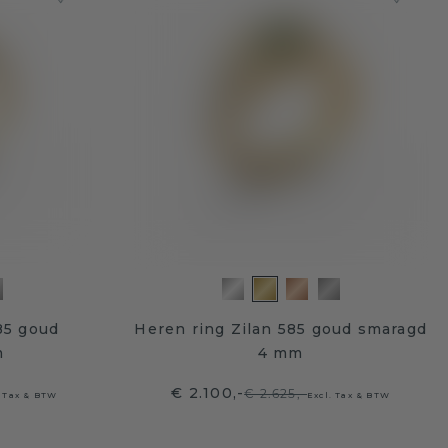
85 goud
Heren ring Zilan 585 goud smaragd
m
4 mm
€ 2.100,-
€ 2.625,-
. Tax & BTW
Excl. Tax & BTW