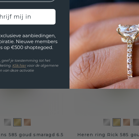
,19
€ 2.689,-
Excl. Tax & BTW
Gegarandeerd de laagste prijs
hrijf mij in
exclusieve aanbiedingen,
spiratie. Nieuwe members
s op €500 shoptegoed.
en, geef je toestemming tot het
keting.
Klik hie
r
voor de algemene
 van deze activatie
ens 585 goud smaragd 6.5
Heren ring Rick 585 go