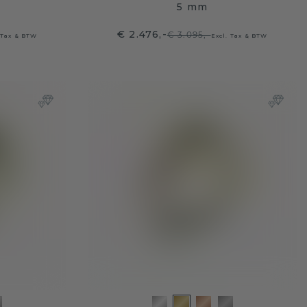
5 mm
€ 2.476,-
€ 3.095,-
 Tax & BTW
Excl. Tax & BTW