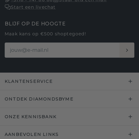
Start een livechat
BLIJF OP DE HOOGTE
Maak kans op €500 shoptegoed!
KLANTENSERVICE
ONTDEK DIAMONDSBYME
ONZE KENNISBANK
AANBEVOLEN LINKS