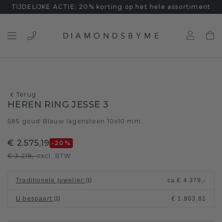
TIJDELIJKE ACTIE: 20% korting op het hele assortiment
Terug
HEREN RING JESSE 3
585 goud
Blauw lagensteen 10x10 mm
/
€ 2.575,19
-20
%
€ 3.219,-
excl. BTW
Traditionele juwelier
:
ca.
€ 4.379,-
U bespaart
:
€ 1.803,81