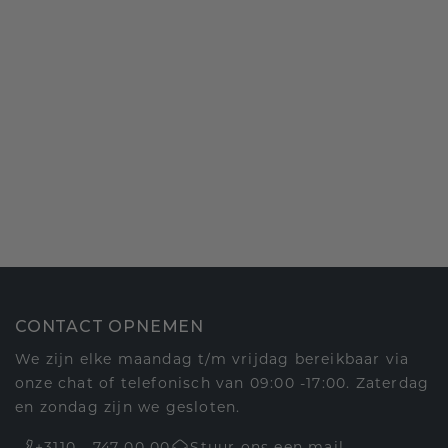
CONTACT OPNEMEN
We zijn elke maandag t/m vrijdag bereikbaar via
onze chat of telefonisch van 09:00 -17:00. Zaterdag
en zondag zijn we gesloten.
+3110 - 747 00 00
Stuur ons een mail