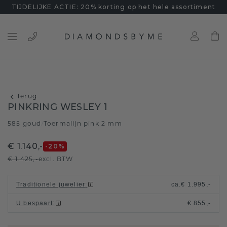
TIJDELIJKE ACTIE: 20% korting op het hele assortiment
Terug
PINKRING WESLEY 1
585 goud
Toermalijn pink 2 mm
/
€ 1.140,-
-20
%
€ 1.425,-
excl. BTW
Traditionele juwelier
:
ca.
€ 1.995,-
U bespaart
:
€ 855,-