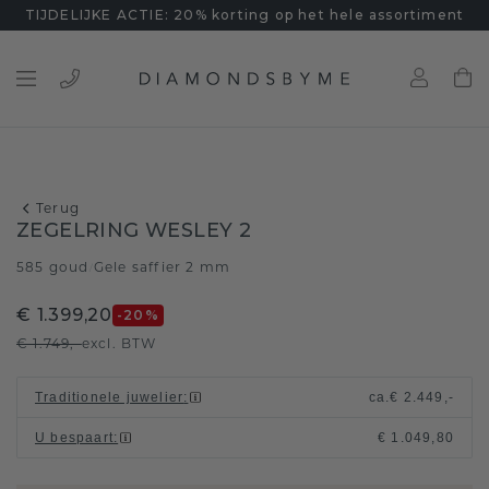
TIJDELIJKE ACTIE: 20% korting op het hele assortiment
Terug
ZEGELRING WESLEY 2
585 goud
Gele saffier 2 mm
/
€ 1.399,20
-20
%
€ 1.749,-
excl. BTW
Traditionele juwelier
:
ca.
€ 2.449,-
U bespaart
:
€ 1.049,80