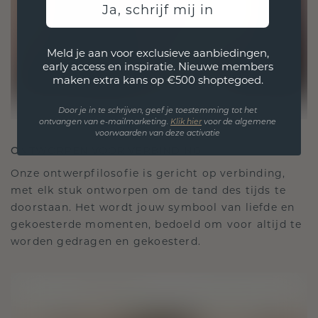
Ja, schrijf mij in
Meld je aan voor exclusieve aanbiedingen,
early access en inspiratie. Nieuwe members
maken extra kans op €500 shoptegoed.
Door je in te schrijven, geef je toestemming tot het
ontvangen van e-mailmarketing.
Klik hie
r
voor de algemene
voorwaarden van deze activatie
ONTWORPEN VOOR VERBINDING
Onze ontwerpfilosofie is gericht op verbinding,
met elk stuk ontworpen om de tand des tijds te
doorstaan. Het wordt jouw symbool van liefde en
gekoesterde momenten, bedoeld om voor altijd te
worden gedragen en gekoesterd.