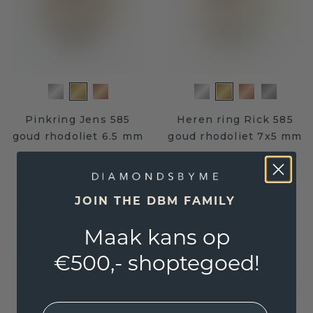
Pinkring Jens 585
Heren ring Rick 585
goud rhodoliet 6.5 mm
goud rhodoliet 7x5 mm
€ 1.548,-
€ 1.239,20
€ 1.935,-
€ 1.549,-
Excl. Tax & BTW
Excl. Tax & BTW
JOIN THE DBM FAMILY
Gemaakt van duurzame en eerlijke materialen
Maak kans op
€500,- shoptegoed!
EMail