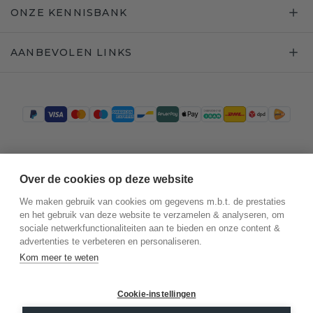
ONZE KENNISBANK
AANBEVOLEN LINKS
Trustpilot
Over de cookies op deze website
We maken gebruik van cookies om gegevens m.b.t. de prestaties
en het gebruik van deze website te verzamelen & analyseren, om
sociale netwerkfunctionaliteiten aan te bieden en onze content &
advertenties te verbeteren en personaliseren.
Kom meer te weten
Cookie-instellingen
©
2026
.
DiamondsByMe