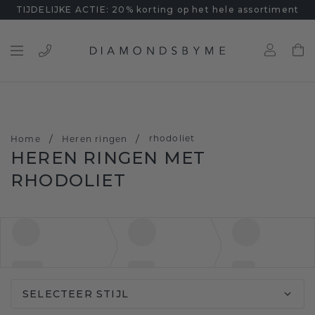
TIJDELIJKE ACTIE: 20% korting op het hele assortiment
/
/
rhodoliet
Home
Heren ringen
HEREN RINGEN MET
RHODOLIET
SELECTEER STIJL