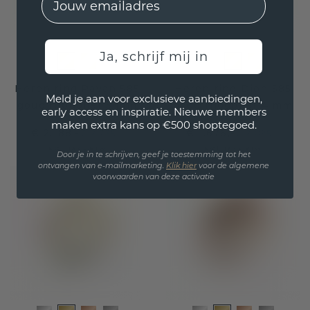
Ja, schrijf mij in
Heren ring Pavan 585
Heren ring Dion 585
Meld je aan voor exclusieve aanbiedingen,
goud rhodoliet 5 mm
goud rhodoliet 4 mm
early access en inspiratie. Nieuwe members
maken extra kans op €500 shoptegoed.
€ 2.188,-
€ 1.676,-
€ 2.735,-
€ 2.095,-
Excl. Tax & BTW
Excl. Tax & BTW
Door je in te schrijven, geef je toestemming tot het
ontvangen van e-mailmarketing.
Klik hie
r
voor de algemene
voorwaarden van deze activatie