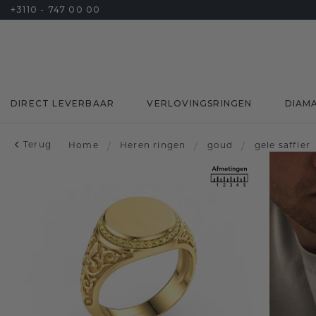
+3110 - 747 00 00
DIRECT LEVERBAAR
VERLOVINGSRINGEN
DIAM
Terug
Home
/
Heren ringen
/
goud
/
gele saffier