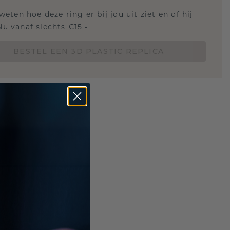
 weten hoe deze ring er bij jou uit ziet en of hij
Nu vanaf slechts €15,-
BESTEL EEN 3D PLASTIC REPLICA