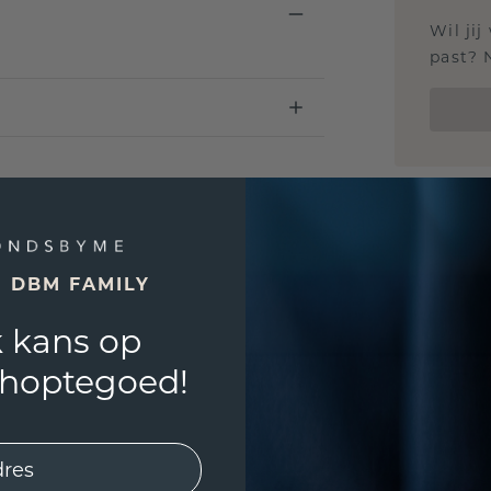
Wil jij
past? 
E DBM FAMILY
 kans op
shoptegoed!