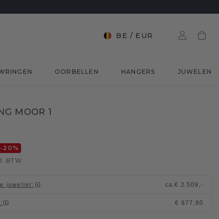
BE
/
EUR
WRINGEN
OORBELLEN
HANGERS
JUWELEN
NG MOOR 1
-20
%
l. BTW
le juwelier
:
ca.
€ 2.509,-
t
:
€ 877,80