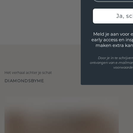
Ja, sc
Meld je aan voor 
early access en in
maken extra kan
Door je in te schrijv
ontvangen van e-mailmar
voorwaarden
Het verhaal achter je schat
DIAMONDSBYME