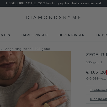
TIJDELIJKE ACTIE: 20% korting op het hele assortiment
ANTEN
DAMES RINGEN
HEREN RINGEN
TROU
Zegelring Moor 1 585 goud
/
ZEGELRI
585 goud
€ 1.631,20
€ 2.039,-
exc
Traditione
U bespaar