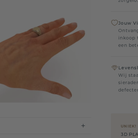
zorgelo
Jouw V
Ontvang
inkoop t
een bet
Levensl
Wij sta
sierade
defecte
UNIEK
!
3D PLA