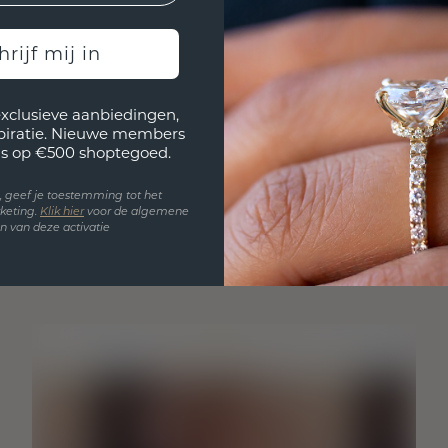
hrijf mij in
exclusieve aanbiedingen,
spiratie. Nieuwe members
s op €500 shoptegoed.
en, geef je toestemming tot het
keting.
Klik hie
r
voor de algemene
 van deze activatie