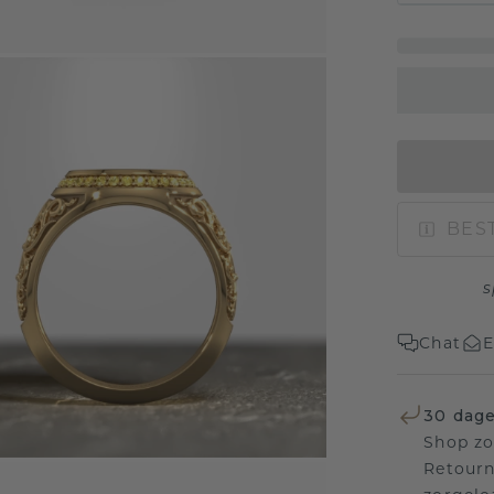
BEST
s
Chat
E
30 dage
Shop zo
Retourn