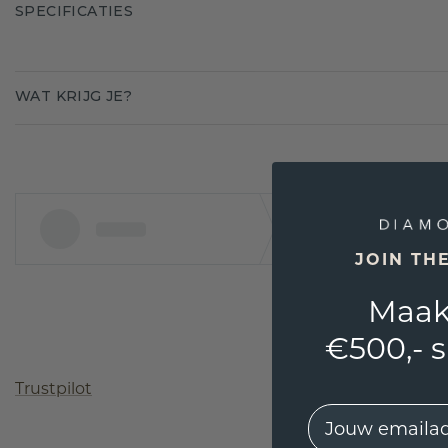
SPECIFICATIES
WAT KRIJG JE?
JOIN TH
Maak
€500,- 
Trustpilot
EMail