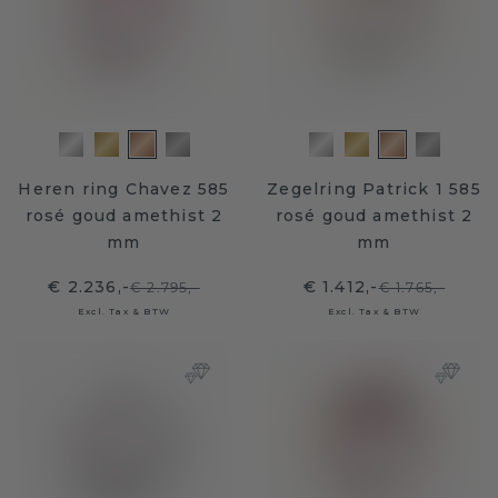
Heren ring Chavez 585
Zegelring Patrick 1 585
rosé goud amethist 2
rosé goud amethist 2
mm
mm
€ 2.236,-
€ 1.412,-
€ 2.795,-
€ 1.765,-
Excl. Tax & BTW
Excl. Tax & BTW