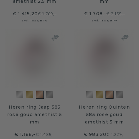
amethist 2.5 mm
mm
€ 1.415,20
€ 1.708,-
€ 1.769,-
€ 2.135,-
Excl. Tax & BTW
Excl. Tax & BTW
Heren ring Jaap 585
Heren ring Quinten
rosé goud amethist 5
585 rosé goud
mm
amethist 5 mm
€ 1.188,-
€ 983,20
€ 1.485,-
€ 1.229,-