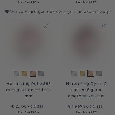
Excl. Tax & BTW
Excl. Tax & BTW
Wij vervaardigen ook uw eigen, unieke ontwerp!
Heren ring Pelle 585
Heren ring Dylan 2
rosé goud amethist 3
585 rosé goud
mm
amethist 7x5 mm
€ 2.100,-
€ 1.967,20
€ 2.625,-
€ 2.459,-
Excl. Tax & BTW
Excl. Tax & BTW