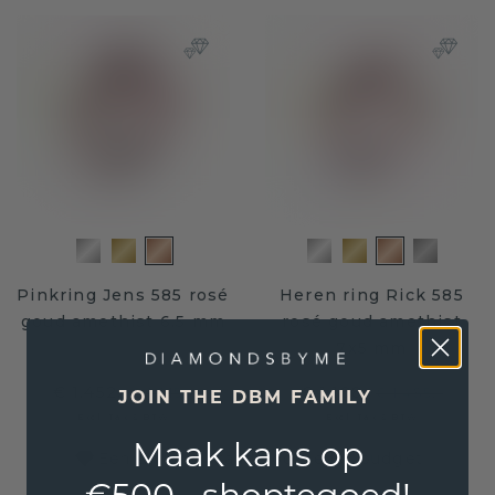
Pinkring Jens 585 rosé
Heren ring Rick 585
goud amethist 6.5 mm
rosé goud amethist
7x5 mm
€ 1.452,-
€ 1.188,-
€ 1.815,-
€ 1.485,-
JOIN THE DBM FAMILY
Excl. Tax & BTW
Excl. Tax & BTW
Maak kans op
Een uniek sieraad voor ieder budget