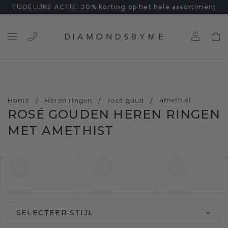
TIJDELIJKE ACTIE: 20% korting op het hele assortiment
/
/
/
amethist
Home
Heren ringen
rosé goud
ROSÉ GOUDEN HEREN RINGEN
MET AMETHIST
SELECTEER STIJL