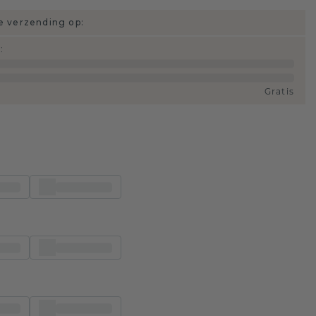
 verzending op:
d
:
Gratis