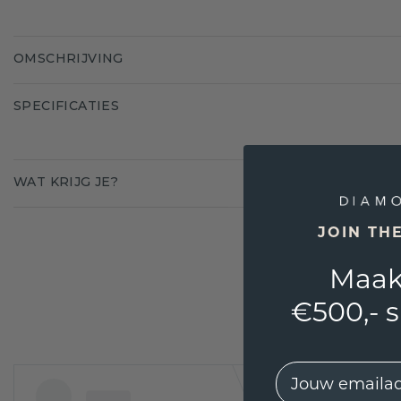
OMSCHRIJVING
SPECIFICATIES
WAT KRIJG JE?
JOIN TH
Maak
€500,- 
EMail