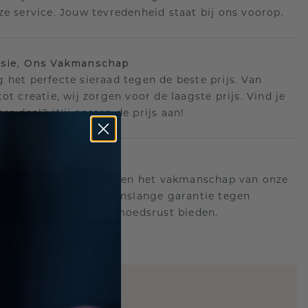
ze service. Jouw tevredenheid staat bij ons voorop.
isie, Ons Vakmanschap
 het perfecte sieraad tegen de beste prijs. Van
ot creatie, wij zorgen voor de laagste prijs. Vind je
ere deal? Wij passen de prijs aan!
ange garantie
an achter de kwaliteit en het vakmanschap van onze
n. Daarom: gratis levenslange garantie tegen
n die u voor altijd gemoedsrust bieden.