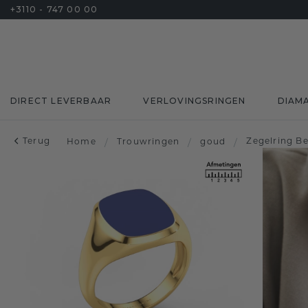
+3110 - 747 00 00
DIRECT LEVERBAAR
VERLOVINGSRINGEN
DIAM
Terug
Zegelring B
Home
/
Trouwringen
/
goud
/