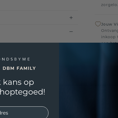
zorgelo
Jouw V
Ontvang
inkoop t
een bet
Levensl
E DBM FAMILY
Wij sta
sierade
 kans op
defecte
shoptegoed!
UNIEK
!