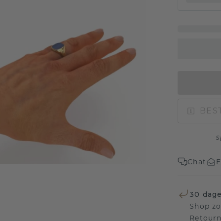
BEST
s
Chat
E
30 dage
Shop zo
Retourn