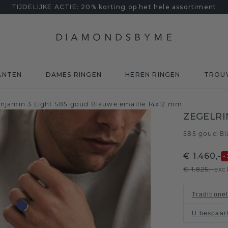
TIJDELIJKE ACTIE: 20% korting op het hele assortiment
ANTEN
DAMES RINGEN
HEREN RINGEN
TROU
enjamin 3 Light 585 goud Blauwe emaille 14x12 mm
ZEGELRI
585 goud
Bl
/
€ 1.460,-
-
€ 1.825,-
exc
Traditione
U bespaar