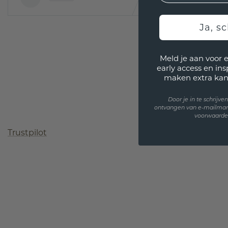
Ja, sc
Meld je aan voor 
early access en in
maken extra kan
Door je in te schrijv
ontvangen van e-mailmar
voorwaarden
Trustpilot