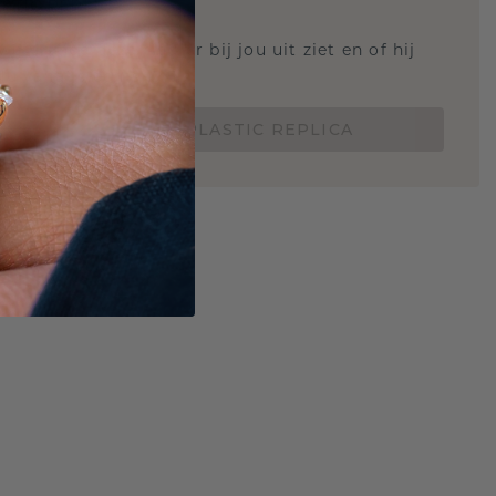
STIC REPLICA
 weten hoe deze ring er bij jou uit ziet en of hij
Nu vanaf slechts €15,-
BESTEL EEN 3D PLASTIC REPLICA