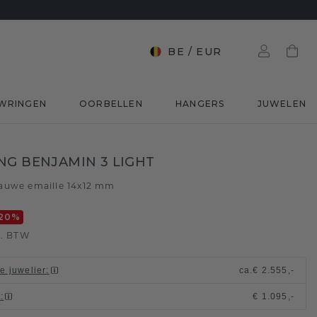
BE
/
EUR
WRINGEN
OORBELLEN
HANGERS
JUWELEN
NG BENJAMIN 3 LIGHT
auwe emaille 14x12 mm
20
%
l. BTW
le juwelier
:
ca.
€ 2.555,-
t
:
€ 1.095,-