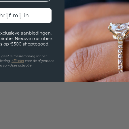
3D PLA
Wil jij
hrijf mij in
past? 
exclusieve aanbiedingen,
spiratie. Nieuwe members
s op €500 shoptegoed.
en, geef je toestemming tot het
keting.
Klik hie
r
voor de algemene
 van deze activatie