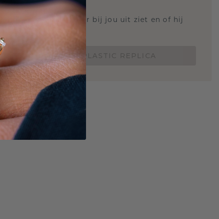
STIC REPLICA
 weten hoe deze ring er bij jou uit ziet en of hij
Nu vanaf slechts €15,-
BESTEL EEN 3D PLASTIC REPLICA