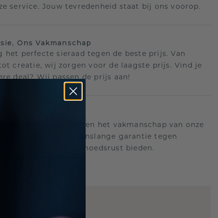
ze service. Jouw tevredenheid staat bij ons voorop.
isie, Ons Vakmanschap
 het perfecte sieraad tegen de beste prijs. Van
ot creatie, wij zorgen voor de laagste prijs. Vind je
ere deal? Wij passen de prijs aan!
ange garantie
an achter de kwaliteit en het vakmanschap van onze
n. Daarom: gratis levenslange garantie tegen
n die u voor altijd gemoedsrust bieden.