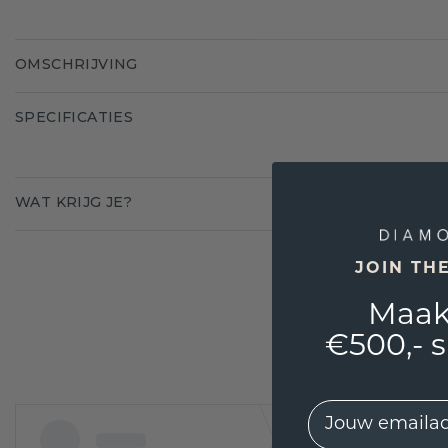
OMSCHRIJVING
SPECIFICATIES
WAT KRIJG JE?
JOIN TH
Maak
€500,- 
EMail