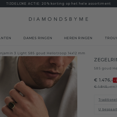
TIJDELIJKE ACTIE: 20% korting op het hele assortiment
ANTEN
DAMES RINGEN
HEREN RINGEN
TROU
enjamin 3 Light 585 goud Heliotroop 14x12 mm
ZEGELRI
585 goud
He
/
€ 1.476,-
-
€ 1.845,-
exc
Traditione
U bespaar