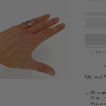
BEST
s
Chat
E
30 dage
Shop zo
Retourn