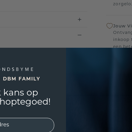
zorgelo
Jouw V
Ontvang
inkoop t
een bet
Levensl
Wij sta
E DBM FAMILY
sierade
defecte
 kans op
shoptegoed!
UNIEK
!