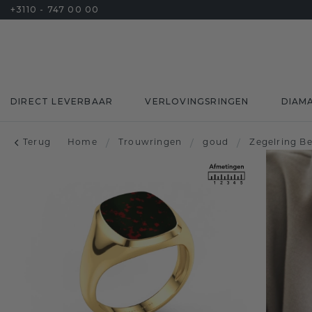
+3110 - 747 00 00
DIRECT LEVERBAAR
VERLOVINGSRINGEN
DIAM
Terug
Home
/
Trouwringen
/
goud
/
Zegelring B