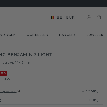
BE
/
EUR
WRINGEN
OORBELLEN
HANGERS
JUWELEN
NG BENJAMIN 3 LIGHT
liotroop 14x12 mm
20
%
l. BTW
le juwelier
:
ca.
€ 2.585,-
t
:
€ 1.109,-