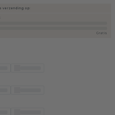
 verzending op:
d
:
Gratis