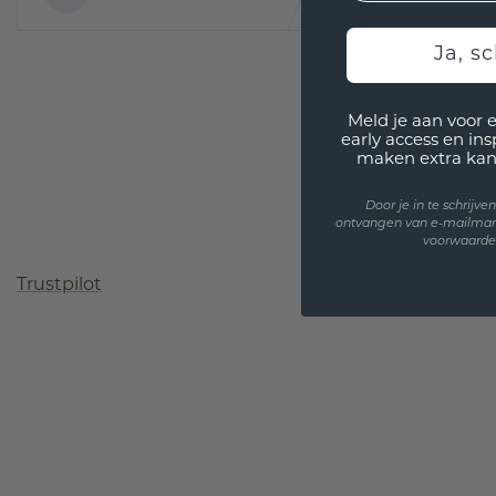
Ja, sc
Meld je aan voor 
early access en in
maken extra kan
Door je in te schrijv
ontvangen van e-mailmar
voorwaarden
Trustpilot