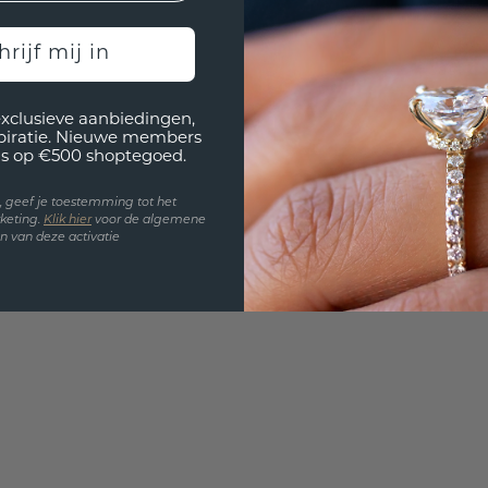
3D PLA
Wil jij
hrijf mij in
past? 
exclusieve aanbiedingen,
spiratie. Nieuwe members
s op €500 shoptegoed.
en, geef je toestemming tot het
keting.
Klik hie
r
voor de algemene
 van deze activatie